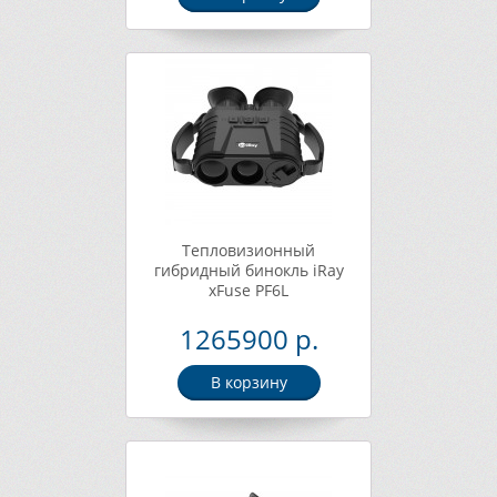
Тепловизионный
гибридный бинокль iRay
xFuse PF6L
1265900 р.
В корзину