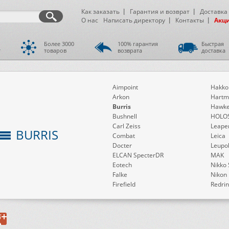
Как заказать
Гарантия и возврат
Доставка
О нас
Написать директору
Контакты
Акц
Более 3000
100% гарантия
Быстрая
т
товаров
возврата
доставка
Aimpoint
Hakko
Arkon
Hartm
Burris
Hawk
Bushnell
HOLO
Carl Zeiss
Leape
BURRIS
Combat
Leica
Docter
Leupo
ELCAN SpecterDR
MAK
Eotech
Nikko 
Falke
Nikon
Firefield
Redri