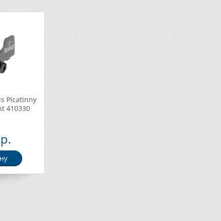
s Picatinny
nt 410330
р.
ну