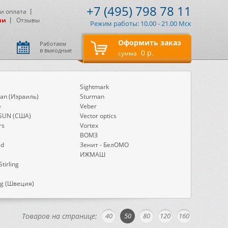
+7 (495) 798 78 11
 и оплата
ии
Отзывы
Режим работы: 10.00 - 21.00 Мск
Оформить заказ
Работаем
в выходные
0 р.
сумма
Sightmark
an (Израиль)
Sturman
e
Veber
SUN (США)
Vector optics
rs
Vortex
ВОМЗ
ld
Зенит - БелОМО
ИЖМАШ
Stirling
ng (Швеция)
Товаров на странице:
40
50
80
120
160