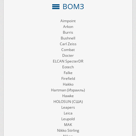
ВОМЗ
Aimpoint
Arkon
Burris
Bushnell
Carl Zeiss
Combat
Docter
ELCAN SpecterDR
Eotech
Falke
Firefield
Hakko
Hartman (Израиль)
Hawke
HOLOSUN (США)
Leapers
Leica
Leupold
MAK
Nikko Stirling