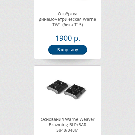
Отвёртка
динамометрическая Warne
TW1 (бита T15)
1900 р.
В корзину
Основания Warne Weaver
Browning BLR/BAR
S848/848M