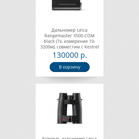
Дальномер Leica
Rangemaster 3500.COM
black (7x, измерение 10-
3200м), совместим с Kestrel
5700 Elite (40508)
130000 р.
В корзину
Бинокль дальномер Leica