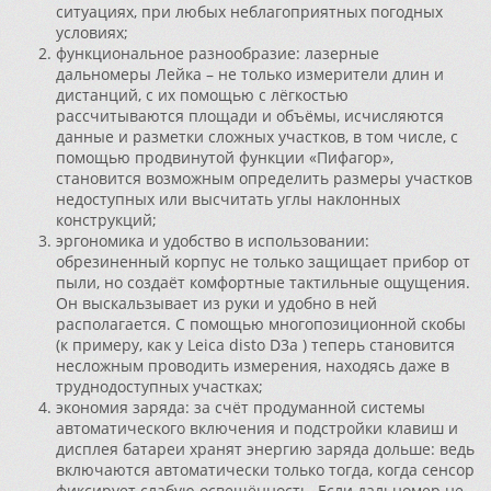
ситуациях, при любых неблагоприятных погодных
условиях;
функциональное разнообразие: лазерные
дальномеры Лейка – не только измерители длин и
дистанций, с их помощью с лёгкостью
рассчитываются площади и объёмы, исчисляются
данные и разметки сложных участков, в том числе, с
помощью продвинутой функции «Пифагор»,
становится возможным определить размеры участков
недоступных или высчитать углы наклонных
конструкций;
эргономика и удобство в использовании:
обрезиненный корпус не только защищает прибор от
пыли, но создаёт комфортные тактильные ощущения.
Он выскальзывает из руки и удобно в ней
располагается. С помощью многопозиционной скобы
(к примеру, как у Leica disto D3a ) теперь становится
несложным проводить измерения, находясь даже в
труднодоступных участках;
экономия заряда: за счёт продуманной системы
автоматического включения и подстройки клавиш и
дисплея батареи хранят энергию заряда дольше: ведь
включаются автоматически только тогда, когда сенсор
фиксирует слабую освещённость. Если дальномер не