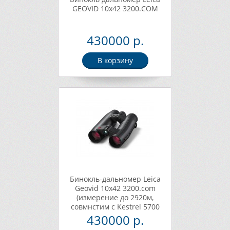
GEOVID 10x42 3200.COM
430000 р.
В корзину
Бинокль-дальномер Leica
Geovid 10x42 3200.com
(измерение до 2920м,
совмнстим с Kestrel 5700
Elite, Leica Hunting App)
430000 р.