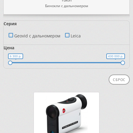
Yukon
Бинокли с дальномером
Серия
Geovid c дальномером
Leica
Цена
6 300 р.
430 000 р.
СБРОС