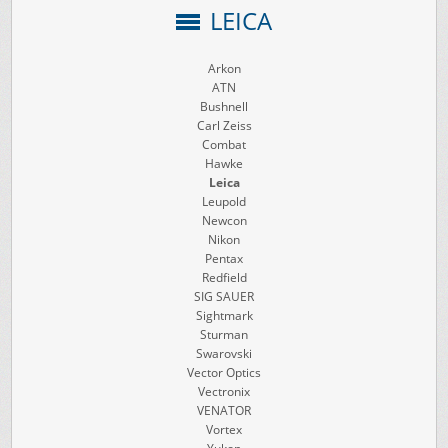
LEICA
Arkon
ATN
Bushnell
Carl Zeiss
Combat
Hawke
Leica
Leupold
Newcon
Nikon
Pentax
Redfield
SIG SAUER
Sightmark
Sturman
Swarovski
Vector Optics
Vectronix
VENATOR
Vortex