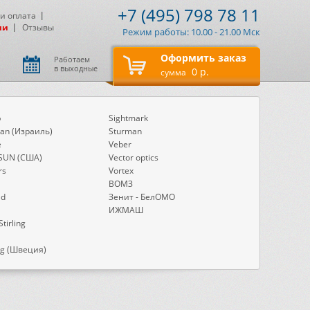
+7 (495) 798 78 11
 и оплата
ии
Отзывы
Режим работы: 10.00 - 21.00 Мск
Оформить заказ
Работаем
в выходные
0 р.
сумма
o
Sightmark
an (Израиль)
Sturman
e
Veber
SUN (США)
Vector optics
rs
Vortex
ВОМЗ
ld
Зенит - БелОМО
ИЖМАШ
Stirling
ng (Швеция)