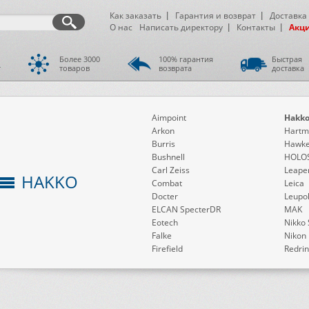
Как заказать
Гарантия и возврат
Доставка
О нас
Написать директору
Контакты
Акц
Более 3000
100% гарантия
Быстрая
т
товаров
возврата
доставка
Aimpoint
Hakk
Arkon
Hartm
Burris
Hawk
Bushnell
HOLO
Carl Zeiss
Leape
HAKKO
Combat
Leica
Docter
Leupo
ELCAN SpecterDR
MAK
Eotech
Nikko 
Falke
Nikon
Firefield
Redri