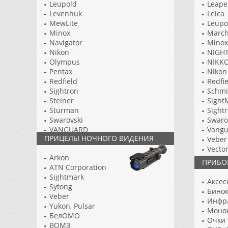
Leupold
Leape
Levenhuk
Leica
MewLite
Leupo
Minox
Marc
Navigator
Minox
Nikon
NIGH
Olympus
NIKKO
Pentax
Nikon
Redfield
Redfi
Sightron
Schmi
Steiner
Sight
Sturman
Sight
Swarovski
Swaro
VANGUARD
Vangu
ПРИЦЕЛЫ НОЧНОГО ВИДЕНИЯ
Vector Optics
Veber
Vixen
Vecto
Arkon
Vortex
Vixen
ПРИБО
ATN Corporation
Бинокли со стабилизацией
Vorte
Sightmark
БПЦ
Yukon
Аксес
Sytong
Фарвижн
Аксес
Бинок
Veber
Юкон
Видео
Инфр
Yukon, Pulsar
Зенит
Моно
БелОМО
Колл
Очки
ВОМЗ
Лазе