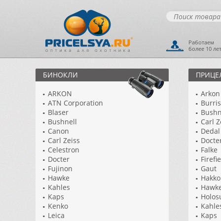
Работаем
более 10 ле
БИНОКЛИ
ПРИЦЕ
ARKON
Arkon
ATN Corporation
Burris
Blaser
Bushn
Bushnell
Carl Z
Canon
Dedal
Carl Zeiss
Docte
Celestron
Falke
Docter
Firefi
Fujinon
Gaut
Hawke
Hakko
Kahles
Hawk
Kaps
Holos
Kenko
Kahle
Leica
Kaps