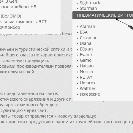
2+, 3 Gen)
Sightmark
Новосибирск)
овые приборы НВ
Sturman
 (ВОМЗ)
Swarovski
ПНЕВМАТИЧЕСКИЕ ВИНТО
 (БелОМО)
Vector Optics
ельные комплексы ЭСТ
Vectronix
Ataman
Точприбор
VENATOR
BSA
 отдых полноценным, а жизнь безопасной, воспользуйтесь услу
Vortex
Crosman
Yukon
Diana
Бинокли с дальномером
EDgun
ичьей и туристической оптики и снаряжения;
Evanix
чайшего класса по характеристике конкретной модели оптики 
Gamo
дставленную продукцию;
Hatsan
ировыми производителями позволяют сделать цены максимальн
Norica
ших покупателей.
RETAY
Umarex
Walther
, представленной на сайте;
Ижевские
стического снаряжения и других полезных аксессуаров по са
опулярных мировых брендов;
нсультацию через сайт;
латы товар отправляется к новому владельцу;
рактеристиках продукции в одном из крупнейших торговых цент