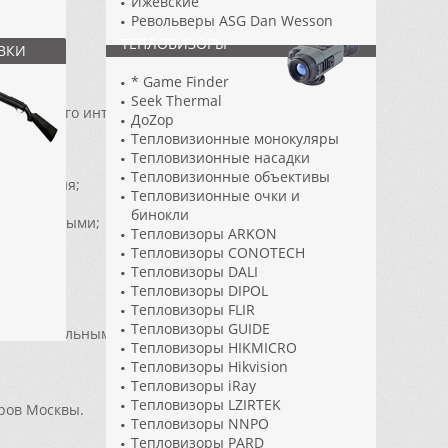
Ижевские
Револьверы ASG Dan Wesson
ТЕПЛОВИЗОРЫ
ВКИ
* Game Finder
Seek Thermal
гами нашего интернет магазина «Прицелься.ру».
ДоZор
Тепловизионные монокуляры
Тепловизионные насадки
Тепловизионные объективы
или оружия;
Тепловизионные очки и
бинокли
о доступными;
Тепловизоры ARKON
Тепловизоры CONOTECH
Тепловизоры DALI
Тепловизоры DIPOL
Тепловизоры FLIR
Тепловизоры GUIDE
мым оптимальным ценам;
Тепловизоры HIKMICRO
Тепловизоры Hikvision
Тепловизоры iRay
Тепловизоры LZIRTEK
ров Москвы.
Тепловизоры NNPO
Тепловизоры PARD