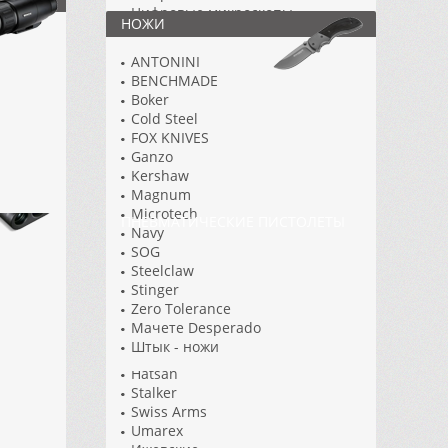
Цифровые микроскопы
НОЖИ
ANTONINI
BENCHMADE
Boker
Cold Steel
FOX KNIVES
Ganzo
Kershaw
Magnum
Microtech
ПНЕВМАТИЧЕСКИЕ ПИСТОЛЕТЫ
Navy
SOG
ASG
Steelclaw
Borner
Stinger
Crosman
Zero Tolerance
CyberGUN
Мачете Desperado
Gamo
Штык - ножи
Gletcher
Hatsan
Stalker
Swiss Arms
Umarex