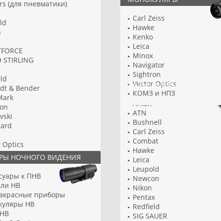
rs (для пневматики)
Sightron
Sturman
Carl Zeiss
ld
SWAROVSKI OPTIK
Hawke
h
VANGUARD
Kenko
Vector Optics
Leica
TFORCE
Vixen
Minox
 STIRLING
VORTEX
Navigator
Yukon
Sightron
eld
Комз (Россия)
Vector Optics
ДАЛЬНОМЕРЫ
dt & Bender
КОМЗ и НПЗ
Mark
Arkon
ron
ATN
vski
Bushnell
ard
Carl Zeiss
Combat
r Optics
Hawke
РЫ НОЧНОГО ВИДЕНИЯ
Leica
x
Leupold
суары к ПНВ
Newcon
суары для оптики
ли НВ
Nikon
 к прицелам
акрасные приборы
Pentax
 (Красногорск)
куляры НВ
Redfield
иматорные прицелы
 НВ
SIG SAUER
рные патроны