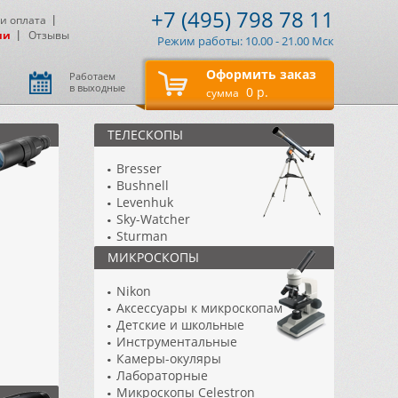
+7 (495) 798 78 11
 и оплата
ии
Отзывы
Режим работы: 10.00 - 21.00 Мск
Оформить заказ
Работаем
в выходные
0 р.
сумма
ТЕЛЕСКОПЫ
Bresser
Bushnell
Levenhuk
Sky-Watcher
Sturman
Аксессуары к телескопам
МИКРОСКОПЫ
ТАЛ
Телескопы Celestron
Nikon
Телескопы Meade
Аксессуары к микроскопам
Телескопы Vixen
Детские и школьные
Инструментальные
Камеры-окуляры
Лабораторные
Микроскопы Celestron