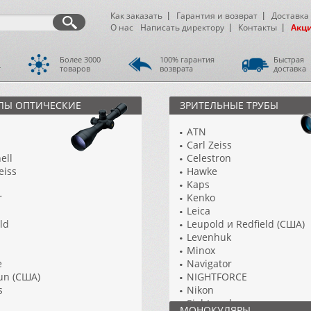
Как заказать
Гарантия и возврат
Доставка
О нас
Написать директору
Контакты
Акц
Более 3000
100% гарантия
Быстрая
т
товаров
возврата
доставка
ЛЫ ОПТИЧЕСКИЕ
ЗРИТЕЛЬНЫЕ ТРУБЫ
ATN
Carl Zeiss
ell
Celestron
eiss
Hawke
Kaps
r
Kenko
Leica
eld
Leupold и Redfield (США)
Levenhuk
Minox
e
Navigator
un (США)
NIGHTFORCE
s
Nikon
Sightmark
МОНОКУЛЯРЫ