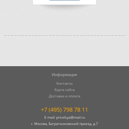
Информация
Контакты
Карта сайта
Доставка и оплата
+7 (495) 798 78 11
E-mail:
pricelsya@mail.ru
г. Москва, Багратионовский проезд, д.7