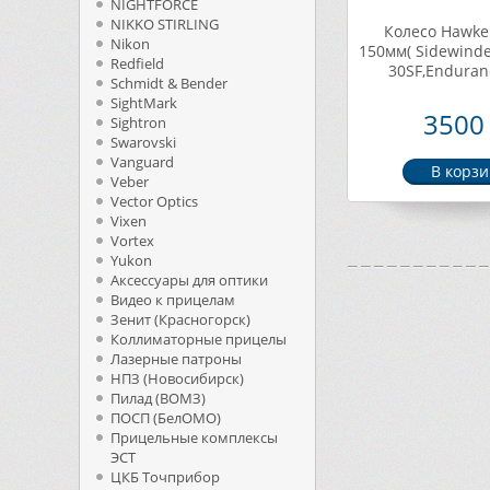
NIGHTFORCE
NIKKO STIRLING
Колесо Hawke
Nikon
150мм( Sidewinde
Redfield
30SF,Enduran
Schmidt & Bender
SightMark
3500 
Sightron
Swarovski
Vanguard
Veber
Vector Optics
Vixen
Vortex
Yukon
Аксессуары для оптики
Видео к прицелам
Зенит (Красногорск)
Коллиматорные прицелы
Лазерные патроны
НПЗ (Новосибирск)
Пилад (ВОМЗ)
ПОСП (БелОМО)
Прицельные комплексы
ЭСТ
ЦКБ Точприбор