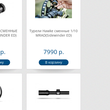
 СМЕННЫЕ
Турели Hawke сменные 1/10
INDER ED)
МRAD(Sidewinder ED)
р.
7990 р.