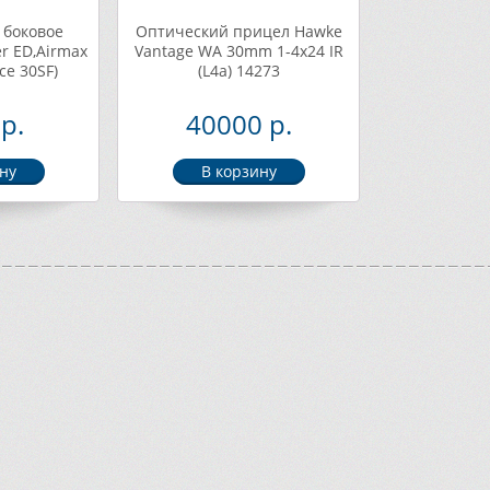
 боковое
Оптический прицел Hawke
r ED,Airmax
Vantage WA 30mm 1-4х24 IR
ce 30SF)
(L4a) 14273
р.
40000 р.