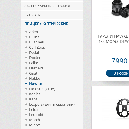
АКСЕССУАРЫ ДЛЯ ОРУЖИЯ
БИНОКЛИ
ПРИЦЕЛЫ ОПТИЧЕСКИЕ
Arkon
ТУРЕЛИ HAWKE
Burris
1/8 МОА(SIDEW
Bushnell
Carl Zeiss
Dedal
Docter
7990 
Falke
Firefield
Gaut
Hakko
Hawke
Holosun (США)
Kahles
Kaps
Leapers (для пневматики)
Leica
Leupold
March
Minox