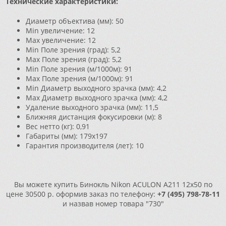
Технические характеристики:
Диаметр объектива (мм): 50
Min увеличение: 12
Max увеличение: 12
Min Поле зрения (град): 5,2
Max Поле зрения (град): 5,2
Min Поле зрения (м/1000м): 91
Max Поле зрения (м/1000м): 91
Min Диаметр выходного зрачка (мм): 4,2
Max Диаметр выходного зрачка (мм): 4,2
Удаление выходного зрачка (мм): 11,5
Ближняя дистанция фокусировки (м): 8
Вес нетто (кг): 0,91
Габариты (мм): 179х197
Гарантия производителя (лет): 10
Вы можете купить Бинокль Nikon ACULON A211 12x50 по
цене 30500 р. оформив заказ по телефону:
+7 (495) 798-78-11
и назвав номер товара "730"