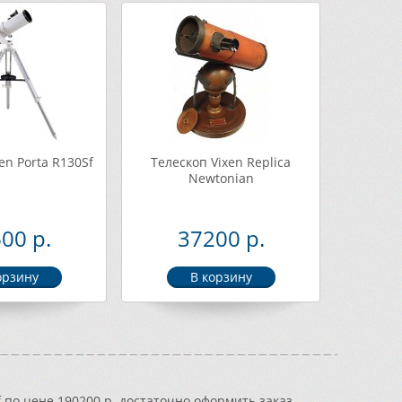
en Porta R130Sf
Телескоп Vixen Replica
Newtonian
00 р.
37200 р.
f по цене 190200 р. достаточно оформить заказ