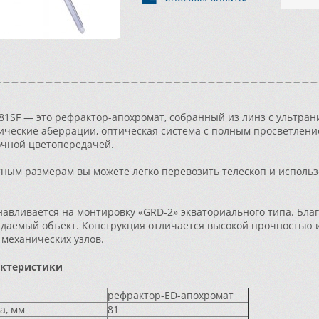
 81SF — это рефрактор-апохромат, собранный из линз с ультран
ические аберрации, оптическая система с полным просветлени
очной цветопередачей.
ным размерам вы можете легко перевозить телескоп и использ
анавливается на монтировку «GRD-2» экваториального типа. Бла
даемый объект. Конструкция отличается высокой прочностью и
 механических узлов.
актеристики
рефрактор-ED-апохромат
а, мм
81