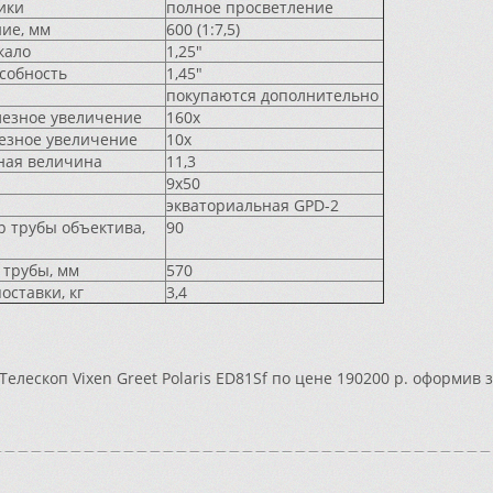
ики
полное просветление
ние, мм
600 (1:7,5)
кало
1,25"
собность
1,45"
покупаются дополнительно
езное увеличение
160х
езное увеличение
10х
ная величина
11,3
9х50
экваториальная GPD-2
 трубы объектива,
90
 трубы, мм
570
оставки, кг
3,4
Телескоп Vixen Greet Polaris ED81Sf по цене 190200 р. оформив 