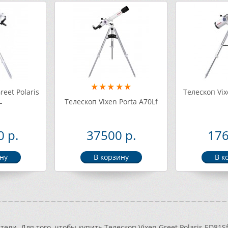
reet Polaris
Телескоп Vix
L
Телескоп Vixen Porta A70Lf
 р.
37500 р.
176
ели. Для того, чтобы купить Телескоп Vixen Greet Polaris ED81S