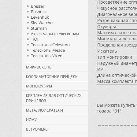
Просветление опт
Bresser
Фокусное расстоя
Bushnell
Диагональное зер
Levenhuk
Разрешающая спо
Sky-Watcher
Окуляры
Sturman
Максимальное пол
Аксессуары к телескопам
Минимальное пол
ТАЛ
Телескопы Celestron
Предельная звезд
Телескопы Meade
Искатель
Телескопы Vixen
Тип монтировки
Наружный диаметр
МИКРОСКОПЫ
мм
Длина оптической
КОЛЛИМАТОРНЫЕ ПРИЦЕЛЫ
Масса комплекта п
МОНОКУЛЯРЫ
КРЕПЛЕНИЯ ДЛЯ ОПТИЧЕСКИХ
ПРИЦЕЛОВ
Вы можете купить 
МЕТАЛЛОИСКАТЕЛИ
товара "91"
НОЖИ
ВЕТРОМЕРЫ