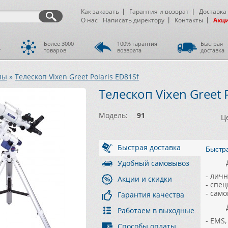
Как заказать
Гарантия и возврат
Доставка
О нас
Написать директору
Контакты
Акц
Более 3000
100% гарантия
Быстрая
т
товаров
возврата
доставка
пы
»
Телескоп Vixen Greet Polaris ED81Sf
Телескоп Vixen Greet 
Модель:
91
Ц
Быстрая доставка
Быстр
Удобный самовывоз
- лич
Акции и скидки
- спе
- сам
Гарантия качества
Работаем в выходные
- EMS
Способы оплаты