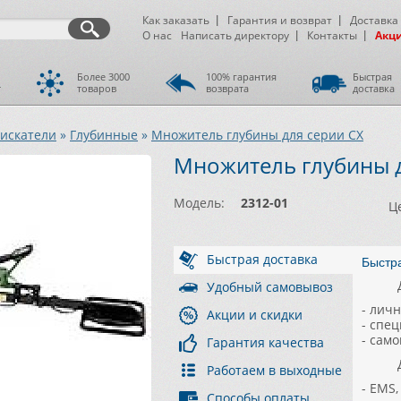
Как заказать
Гарантия и возврат
Доставка
О нас
Написать директору
Контакты
Акц
Более 3000
100% гарантия
Быстрая
т
товаров
возврата
доставка
искатели
»
Глубинные
»
Множитель глубины для серии CX
Множитель глубины д
Модель:
2312-01
Ц
Быстрая доставка
Быстр
Удобный самовывоз
- лич
Акции и скидки
- спе
- сам
Гарантия качества
Работаем в выходные
- EMS
Способы оплаты