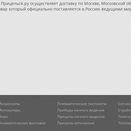
Прицелься.ру осуществляет доставку по Москве, Московской об
овар который официально поставляется в Россию ведущими ми
Микроскопы
Пневматические пистолеты
Сигнал
Монокуляры
Приборы ночного видения
Страйк
Ножи
Прицелы ночного видения
Телеск
Пневматические винтовки
Прицелы оптические
Теплов