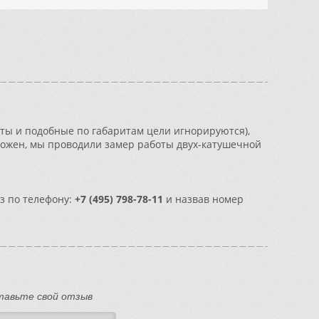
еты и подобные по габаритам цели игнорируются),
можен, мы проводили замер работы двух-катушечной
з по телефону:
+7 (495) 798-78-11
и назвав номер
тавьте свой отзыв