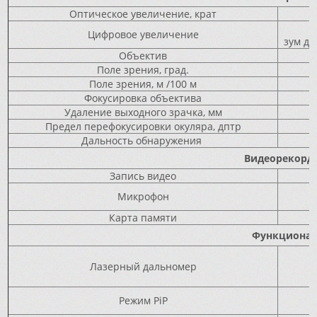
Оптическое увеличение, крат
Цифровое увеличение
зум ди
Объектив
Поле зрения, град.
Поле зрения, м /100 м
Фокусировка объектива
Удаление выходного зрачка, мм
Предел перефокусировки окуляра, дптр
Дальность обнаружения
Видеорекорд
Запись видео
Микрофон
Карта памяти
Функциона
Лазерный дальномер
Режим PiP