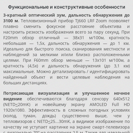
Функциональные и конструктивные особенности
3-кратный оптический зум, дальность обнаружения до
3100 м
. Тепловизионный прибор TJ660 LRF Zoom позволяет
плавно сменить фокусное расстояние объектива и
настроить резкость изображения всего за пару секунд. При
F20mm обзор отличный — 38x31 м/100м, кратность
небольшая — 1,5x, дальность обнаружения — до 1 км.
Идеально для быстрого поиска, сканирования местности и
наблюдений за мелкими и/или близко расположенными
целями. При F60mm обзор меньше — 13x101 м/100м, а
кратность (4,5x) и дальность обнаружения (до 3,1 км)
максимальные. Можно детализировать / идентифицировать
найденный объект и вести целевые наблюдения на
больших дистанциях.
Потрясающая визуализация и улучшенное ночное
видение
обеспечиваются благодаря сенсору 640x512
(NETD
<
20mK) и новейшему экрану AMOLED Full HD
1920x1080. Эффективность в сложных погодных условиях
(холод, туман, дождь) существенно выше, чем у
тепловизоров с NETD
<
25...30mK, а видимое изображение по
качеству не уступает картинке на экране смарт-телевизора
с диагональю 70“ на расстоянии 2,5 м. Также для идеальной