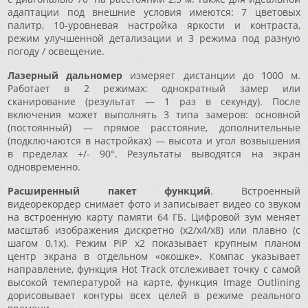
адаптации под внешние условия имеются: 7 цветовых
палитр, 10-уровневая настройка яркости и контраста,
режим улучшенной детализации и 3 режима под разную
погоду / освещение.
Лазерный дальномер
измеряет дистанции до 1000 м.
Работает в 2 режимах: однократный замер или
сканирование (результат — 1 раз в секунду). После
включения может выполнять 3 типа замеров: основной
(постоянный) — прямое расстояние, дополнительные
(подключаются в настройках) — высота и угол возвышения
в пределах +/- 90°. Результаты выводятся на экран
одновременно.
Расширенный пакет функций
. Встроенный
видеорекордер снимает фото и записывает видео со звуком
на встроенную карту памяти 64 ГБ. Цифровой зум меняет
масштаб изображения дискретно (x2/x4/x8) или плавно (с
шагом 0,1x). Режим PiP x2 показывает крупным планом
центр экрана в отдельном «окошке». Компас указывает
направление, функция Hot Track отслеживает точку с самой
высокой температурой на карте, функция Image Outlining
дорисовывает контуры всех целей в режиме реального