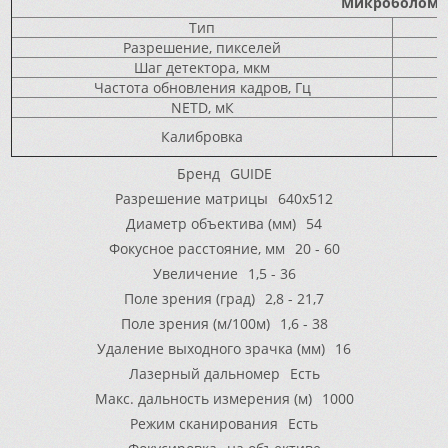
Микроболоме
Тип
Разрешение, пикселей
Шаг детектора, мкм
Частота обновления кадров, Гц
NETD, мК
Калибровка
Бренд
GUIDE
Разрешение матрицы
640x512
Диаметр объектива (мм)
54
Фокусное расстояние, мм
20 - 60
Увеличение
1,5 - 36
Поле зрения (град)
2,8 - 21,7
Поле зрения (м/100м)
1,6 - 38
Удаление выходного зрачка (мм)
16
Лазерный дальномер
Есть
Макс. дальность измерения (м)
1000
Режим сканирования
Есть