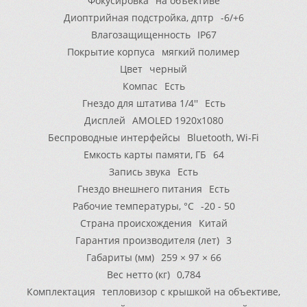
Фокусировка
на объективе
Диоптрийная подстройка, дптр
-6/+6
Влагозащищенность
IP67
Покрытие корпуса
мягкий полимер
Цвет
черный
Компас
Есть
Гнездо для штатива 1/4''
Есть
Дисплей
AMOLED 1920x1080
Беспроводные интерфейсы
Bluetooth, Wi-Fi
Емкость карты памяти, ГБ
64
Запись звука
Есть
Гнездо внешнего питания
Есть
Рабочие температуры, °С
-20 - 50
Страна происхождения
Китай
Гарантия производителя (лет)
3
Габариты (мм)
259 × 97 × 66
Вес нетто (кг)
0,784
Комплектация
тепловизор с крышкой на объективе,