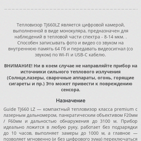
Тепловизор TJ660LZ является цифровой камерой,
выполненной в виде монокуляра, предназначен для
наблюдений в тепловой части спектра - 8-14 мкм. .
Способен записывать фото и видео со звуком на
внутреннюю память 64 Гб и передавать видеосигнал (со
звуком) по Wi-Fi и USB-C кабелю.
ВНИМАНИЕ! Ни в коем случае не направляйте прибор на
источники сильного теплового излучения
(Солнце,лазеры, сварочные аппараты, огонь, горящие
сигареты и пр.) Это может привести к повреждению
сенсора.
Назначение
Guide TJ660 LZ — компактный тепловизор класса premium с
лазерным дальномером, панкратическим объективом F20мм
/ F60мм и дальностью обнаружения до 3100 м. Прибор
идеально ложится в любую руку, работает без подзарядки
до 10 часов, выполняет замеры до 1000 м, а главное —
позволяет мгновенно (и без цифрового зума) переключаться