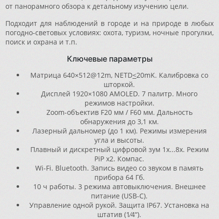
от панорамного обзора к детальному изучению цели.
Подходит для наблюдений в городе и на природе в любых
погодно-световых условиях: охота, туризм, ночные прогулки,
поиск и охрана и т.п.
Ключевые параметры
Матрица 640×512@12m, NETD
<
20mK. Калибровка со
шторкой.
Дисплей 1920×1080 AMOLED. 7 палитр. Много
режимов настройки.
Zoom-объектив F20 мм / F60 мм. Дальность
обнаружения до 3,1 км.
Лазерный дальномер (до 1 км). Режимы измерения
угла и высоты.
Плавный и дискретный цифровой зум 1x...8x. Режим
PiP x2. Компас.
Wi-Fi. Bluetooth. Запись видео со звуком в память
прибора 64 Гб.
10 ч работы. 3 режима автовыключения. Внешнее
питание (USB-C).
Управление одной рукой. Защита IP67. Установка на
штатив (1⁄4“).