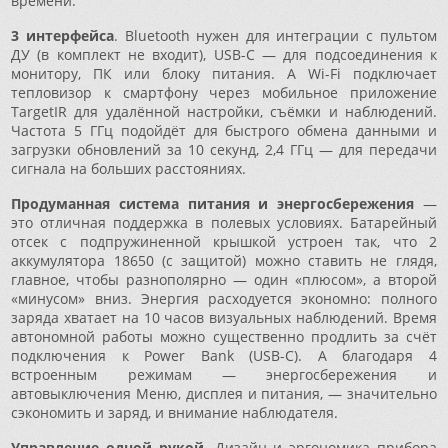
времени.
3 интерфейса
. Bluetooth нужен для интеграции с пультом
ДУ (в комплект не входит), USB-C — для подсоединения к
монитору, ПК или блоку питания. А Wi-Fi подключает
тепловизор к смартфону через мобильное приложение
TargetIR для удалённой настройки, съёмки и наблюдений.
Частота 5 ГГц подойдёт для быстрого обмена данными и
загрузки обновлений за 10 секунд, 2,4 ГГц — для передачи
сигнала на больших расстояниях.
Продуманная система питания и энергосбережения
—
это отличная поддержка в полевых условиях. Батарейный
отсек с подпружиненной крышкой устроен так, что 2
аккумулятора 18650 (с защитой) можно ставить не глядя,
главное, чтобы разнополярно — один «плюсом», а второй
«минусом» вниз. Энергия расходуется экономно: полного
заряда хватает на 10 часов визуальных наблюдений. Время
автономной работы можно существенно продлить за счёт
подключения к Power Bank (USB-C). А благодаря 4
встроенным режимам — энергосбережения и
автовыключения Меню, дисплея и питания, — значительно
сэкономить и заряд, и внимание наблюдателя.
Управление одной рукой.
Дизайн и эргономика прибора