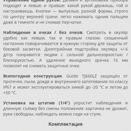
подходят и левше, и правше: какой рукой держишь, той и
настраиваешь. Кнопки — выпуклые, разной формы, строго
по центру верхней грани: легко нажимать одним пальцем
даже в темноте и не снимая перчатки.
Наблюдение в очках / без очков
. Смотреть в окуляр
удобно как левым, так и правым глазом: скошенный
наглазник поворачивается в нужную сторону для защиты от
боковой засветки. Диоптрийная подстройка окуляра +/-6
дптр понравится людям с сильной дальнозоркостью /
близорукостью. А удаление выходного зрачка 16 мм
позволит не снимать защитные очки.
Всепогодная конструкция
. Guide TJ660LZ защищён от
протечек, пыли, дождя и внутреннего запотевания по классу
IP67 и может эксплуатироваться зимой до -20 °C и летом до
+50 °C.
Установка на штатив (1/4“)
упростит наблюдения и
длинную съёмку без смены положения: картинка не дрожит,
руки свободны, наблюдать можно сидя на стуле.
Комплектация