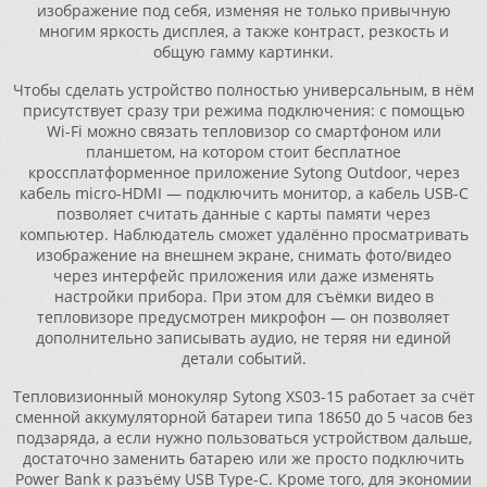
изображение под себя, изменяя не только привычную
многим яркость дисплея, а также контраст, резкость и
общую гамму картинки.
Чтобы сделать устройство полностью универсальным, в нём
присутствует сразу три режима подключения: с помощью
Wi-Fi можно связать тепловизор со смартфоном или
планшетом, на котором стоит бесплатное
кроссплатформенное приложение Sytong Outdoor, через
кабель micro-HDMI — подключить монитор, а кабель USB-C
позволяет считать данные с карты памяти через
компьютер. Наблюдатель сможет удалённо просматривать
изображение на внешнем экране, снимать фото/видео
через интерфейс приложения или даже изменять
настройки прибора. При этом для съёмки видео в
тепловизоре предусмотрен микрофон — он позволяет
дополнительно записывать аудио, не теряя ни единой
детали событий.
Тепловизионный монокуляр Sytong XS03-15 работает за счёт
сменной аккумуляторной батареи типа 18650 до 5 часов без
подзаряда, а если нужно пользоваться устройством дальше,
достаточно заменить батарею или же просто подключить
Power Bank к разъёму USB Type-C. Кроме того, для экономии