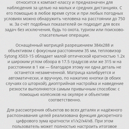
относится к компакт-классу и предназначен для
наблюдения за целью на малых и средних дистанциях. С
его помощью в любое время суток и при любых погодных
условиях можно обнаружить человека на расстоянии до 750
м. За счёт подобных показателей он подходит для всех
задач без исключения, будь то охота, туризм или поисково-
спасательные операции.
Оснащённый матрицей разрешением 384x288 и
объективом с фокусным расстоянием 35 мм, тепловизор
Sytong XS03-15 обладает малой оптической кратностью 1.2x
и широким углом обзора в 17.5 градусов или же 315 м на
расстоянии в 1 км — благодаря этому ни одна деталь не
останется незамеченной. Матрица калибруется и
автоматически, и вручную, по нажатию кнопки (в обоих
случаях со шторкой), диоптрийная настройка и наведение
резкости выполняются самым привычным способом: с
помощью колёсиков на окуляре и объективе
соответственно.
Для рассмотрения объектов во всех деталях и надёжного
распознавания целей реализована функция дискретного
цифрового зума кратности х1/х2/х4/х8. При этом
пользователь может полностью настроить итоговое