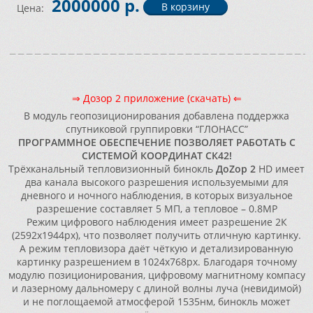
2000000 р.
Цена:
⇒ Дозор 2 приложение (скачать) ⇐
В модуль геопозиционирования добавлена поддержка
спутниковой группировки “ГЛОНАСС”
ПРОГРАММНОЕ ОБЕСПЕЧЕНИЕ ПОЗВОЛЯЕТ РАБОТАТЬ С
СИСТЕМОЙ КООРДИНАТ СК42!
Трёхканальный тепловизионный бинокль
ДоZор 2
HD имеет
два канала высокого разрешения используемыми для
дневного и ночного наблюдения, в которых визуальное
разрешение составляет 5 МП, а тепловое – 0.8MP
Режим цифрового наблюдения имеет разрешение 2К
(2592х1944px), что позволяет получить отличную картинку.
А режим тепловизора даёт чёткую и детализированную
картинку разрешением в 1024х768px. Благодаря точному
модулю позиционирования, цифровому магнитному компасу
и лазерному дальномеру с длиной волны луча (невидимой)
и не поглощаемой атмосферой 1535нм, бинокль может