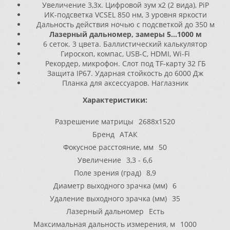
Увеличение 3,3x. Цифровой зум x2 (2 вида), PiP
ИК-подсветка VCSEL 850 нм, 3 уровня яркости
Дальность действия ночью с подсветкой до 350 м
Лазерный дальномер, замеры 5...1000 м
6 сеток. 3 цвета. Баллистический калькулятор
Гироскоп, компас, USB-C, HDMI, Wi-Fi
Рекордер, микрофон. Слот под TF-карту 32 ГБ
Защита IP67. Ударная стойкость до 6000 Дж
Планка для аксессуаров. Наглазник
Характеристики:
Разрешение матрицы
2688x1520
Бренд
АТАК
Фокусное расстояние, мм
50
Увеличение
3,3 - 6,6
Поле зрения (град)
8,9
Диаметр выходного зрачка (мм)
6
Удаление выходного зрачка (мм)
35
Лазерный дальномер
Есть
Максимальная дальность измерения, м
1000