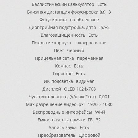
Баллистический калькулятор
Есть
Ближняя дистанция фокусировки (м)
3
Фокусировка
на объективе
Диоптрийная подстройка, дптр
-5/+5
Влагозащищенность
Есть
Покрытие корпуса
лакокрасочное
Цвет
черный
Прицельная сетка
переменная
Компас
Есть
Гироскоп
Есть
ИК-подсветка
видимая
Дисплей
OLED 1024х768
Чувствительность, (V/люкс*сек)
0,001
Max разрешение видео, pxl
1920 × 1080
Беспроводные интерфейсы
Wi-Fi
Емкость карты памяти, ГБ
32
Запись звука
Есть
Преобразователь
Цифровой