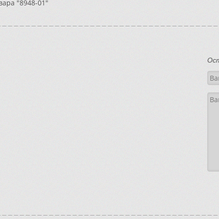
вара "8948-01"
Ос