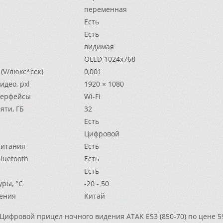
переменная
Есть
Есть
видимая
OLED 1024х768
(V/люкс*сек)
0,001
део, pxl
1920 × 1080
терфейсы
Wi-Fi
яти, ГБ
32
Есть
Цифровой
питания
Есть
luetooth
Есть
Есть
ры, °С
-20 - 50
ения
Китай
Цифровой прицел ночного видения ATAK ES3 (850-70) по цене 5