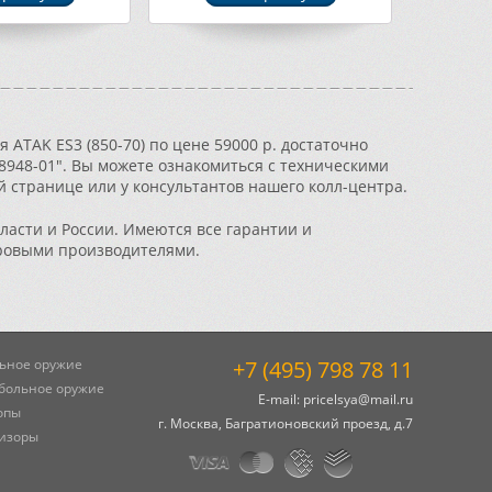
ATAK ES3 (850-70) по цене 59000 р. достаточно
"8948-01". Вы можете ознакомиться с техническими
й странице или у консультантов нашего колл-центра.
ласти и России. Имеются все гарантии и
ровыми производителями.
ьное оружие
+7 (495) 798 78 11
больное оружие
E-mail:
pricelsya@mail.ru
опы
г. Москва, Багратионовский проезд, д.7
изоры