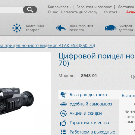
Как заказать
Гарантия и возврат
Доставка
О нас
Написать директору
Контакты
Акц
Более 3000
100% гарантия
Быстрая
т
товаров
возврата
доставка
й прицел ночного видения ATAK ES3 (850-70)
Цифровой прицел ноч
70)
Модель:
8948-01
Ц
Быстрая доставка
Быстр
Удобный самовывоз
- лич
Акции и скидки
- спе
- сам
Гарантия качества
Работаем в выходные