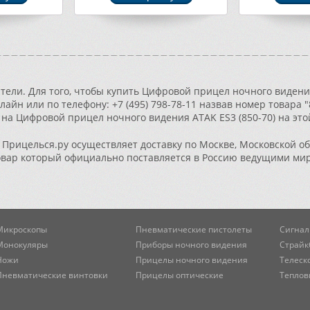
ели. Для того, чтобы купить Цифровой прицел ночного видения 
лайн или по телефону: +7 (495) 798-78-11 назвав номер товара 
на Цифровой прицел ночного видения ATAK ES3 (850-70) на это
Прицелься.ру осуществляет доставку по Москве, Московской об
овар который официально поставляется в Россию ведущими ми
Микроскопы
Пневматические пистолеты
Сигнал
Монокуляры
Приборы ночного видения
Страйк
Ножи
Прицелы ночного видения
Телеск
Пневматические винтовки
Прицелы оптические
Теплов