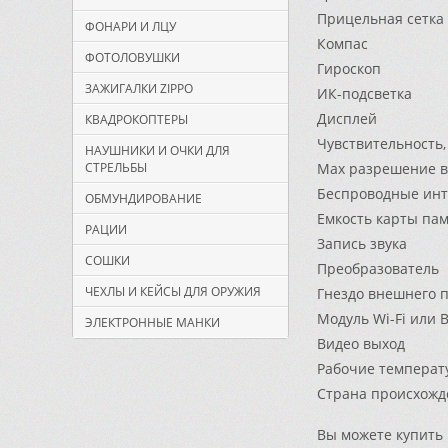
Прицельная сетка
ФОНАРИ И ЛЦУ
Компас
ФОТОЛОВУШКИ
Гироскоп
ЗАЖИГАЛКИ ZIPPO
ИК-подсветка
Дисплей
КВАДРОКОПТЕРЫ
Чувствительность, 
НАУШНИКИ И ОЧКИ ДЛЯ
СТРЕЛЬБЫ
Max разрешение ви
Беспроводные ин
ОБМУНДИРОВАНИЕ
Емкость карты пам
РАЦИИ
Запись звука
СОШКИ
Преобразователь
ЧЕХЛЫ И КЕЙСЫ ДЛЯ ОРУЖИЯ
Гнездо внешнего 
Модуль Wi-Fi или B
ЭЛЕКТРОННЫЕ МАНКИ
Видео выход
Рабочие температу
Страна происхожд
Вы можете купить 