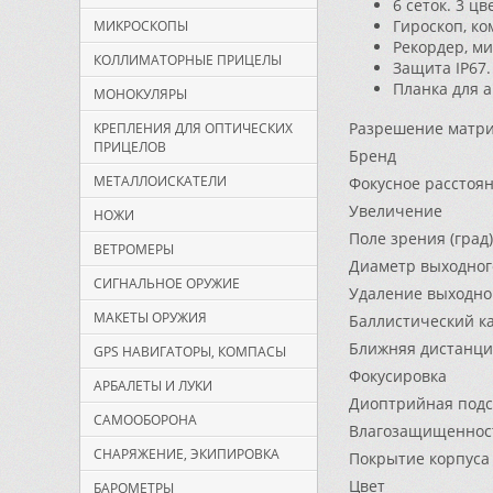
6 сеток. 3 ц
Гироскоп, ком
МИКРОСКОПЫ
Рекордер, ми
КОЛЛИМАТОРНЫЕ ПРИЦЕЛЫ
Защита IP67.
Планка для а
МОНОКУЛЯРЫ
Разрешение матр
КРЕПЛЕНИЯ ДЛЯ ОПТИЧЕСКИХ
ПРИЦЕЛОВ
Бренд
МЕТАЛЛОИСКАТЕЛИ
Фокусное расстоян
Увеличение
НОЖИ
Поле зрения (град)
ВЕТРОМЕРЫ
Диаметр выходного
СИГНАЛЬНОЕ ОРУЖИЕ
Удаление выходног
МАКЕТЫ ОРУЖИЯ
Баллистический к
Ближняя дистанция
GPS НАВИГАТОРЫ, КОМПАСЫ
Фокусировка
АРБАЛЕТЫ И ЛУКИ
Диоптрийная подс
САМООБОРОНА
Влагозащищеннос
СНАРЯЖЕНИЕ, ЭКИПИРОВКА
Покрытие корпуса
Цвет
БАРОМЕТРЫ