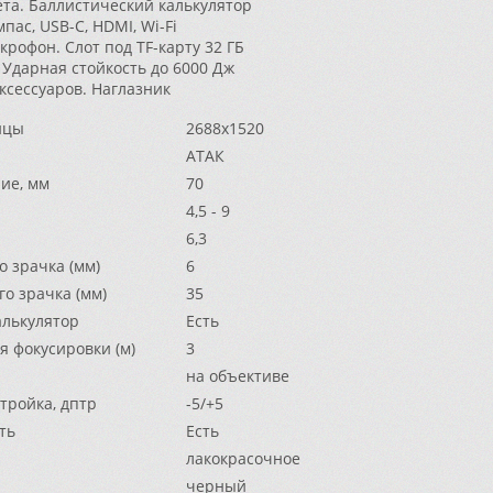
вета. Баллистический калькулятор
пас, USB-C, HDMI, Wi-Fi
крофон. Слот под TF-карту 32 ГБ
 Ударная стойкость до 6000 Дж
ксессуаров. Наглазник
ицы
2688x1520
АТАК
ие, мм
70
4,5 - 9
6,3
 зрачка (мм)
6
о зрачка (мм)
35
алькулятор
Есть
 фокусировки (м)
3
на объективе
тройка, дптр
-5/+5
ть
Есть
лакокрасочное
черный