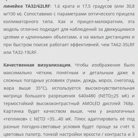
линейке TA32/62LRF
: 1,6 крата и 17,5 градусов (или 30,8
м/100 м). Сопоставимо с параметрами оптического прицела
коллиматорного типа. Как и прицел-малократник, эта
модель отлично подходит для наблюдений за движущимися
целями и «длинными» объектами, а на малых дистанциях и
при быстром поиске работает эффективней, чем TA62-35LRF
или TA32-19LRF.
Качественная визуализация.
Чтобы изображение было
максимально чётким, понятным и детальным даже в
сложных погодных условиях (туман, дождь, мороз, снегопад,
жара выше 35°C), используется высокочувствительная
матрица большого разрешения 640x480 (NETD
<
25 мК) и
термостойкий высококонтрастный AMOLED дисплей 768p.
Картинка будет качеством выше, чем у аналогичных
«тепликов» с NETD <35...40 мК. Плюс адаптировать её под
разные погодно-световые условия будет проще за счёт 6
цветовых палитр, тонкой настройки яркости / контраста и 3