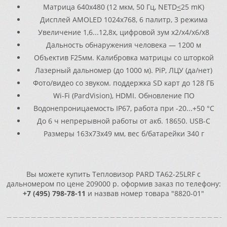
Матрица 640x480 (12 мкм, 50 Гц, NETD
<
25 mK)
Дисплей AMOLED 1024x768, 6 палитр, 3 режима
Увеличение 1,6...12,8x, цифровой зум x2/x4/x6/x8
Дальность обнаружения человека — 1200 м
Объектив F25мм. Калибровка матрицы со шторкой
Лазерный дальномер (до 1000 м). PiP, ЛЦУ (да/нет)
Фото/видео со звуком. поддержка SD карт до 128 ГБ
Wi-Fi (PardVision), HDMI. Обновление ПО
Водонепроницаемость IP67, работа при -20...+50 °C
До 6 ч непрерывной работы от акб. 18650. USB-C
Размеры 163x73x49 мм, вес б/батарейки 340 г
Вы можете купить Тепловизор PARD TA62-25LRF с
дальномером по цене 209000 р. оформив заказ по телефону:
+7 (495) 798-78-11
и назвав номер товара "8820-01"