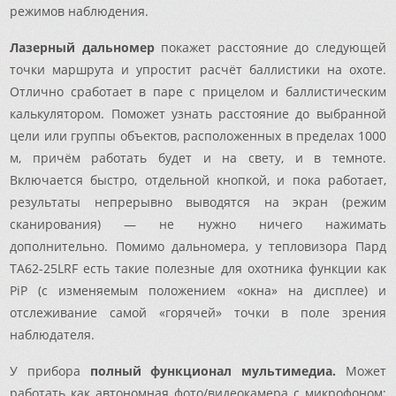
режимов наблюдения.
Лазерный дальномер
покажет расстояние до следующей
точки маршрута и упростит расчёт баллистики на охоте.
Отлично сработает в паре с прицелом и баллистическим
калькулятором. Поможет узнать расстояние до выбранной
цели или группы объектов, расположенных в пределах 1000
м, причём работать будет и на свету, и в темноте.
Включается быстро, отдельной кнопкой, и пока работает,
результаты непрерывно выводятся на экран (режим
сканирования) — не нужно ничего нажимать
дополнительно. Помимо дальномера, у тепловизора Пард
TA62-25LRF есть такие полезные для охотника функции как
PiP (с изменяемым положением «окна» на дисплее) и
отслеживание самой «горячей» точки в поле зрения
наблюдателя.
У прибора
полный функционал мультимедиа.
Может
работать как автономная фото/видеокамера с микрофоном;