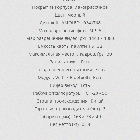
Покрытие корпуса
лакокрасочное
Цвет
черный
Дисплей
AMOLED 1024х768
Max разрешение фото, МР
5
Max разрешение видео, pxl
1440 × 1080
Емкость карты памяти, ГБ
32
Максимальная частота кадров, fps
30
Запись звука
Есть
Гнездо внешнего питания
Есть
Модуль Wi-Fi / Bluetooth
Есть
Видео выход
Есть
Рабочие температуры, °С
-20 - 50
Страна происхождения
Китай
Гарантия производителя (лет)
3
Габариты (мм)
163 × 73 × 49
Вес нетто (кг)
0,34