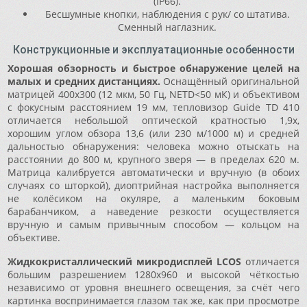
(IP66).
Бесшумные кнопки, наблюдения с рук/ со штатива.
Сменный наглазник.
Конструкционные и эксплуатационные особенности
Хорошая обзорность и быстрое обнаружение целей на
малых и средних дистанциях.
Оснащённый оригинальной
матрицей 400x300 (12 мкм, 50 Гц, NETD<50 мК) и объективом
с фокусным расстоянием 19 мм, тепловизор Guide TD 410
отличается небольшой оптической кратностью 1,9x,
хорошим углом обзора 13,6 (или 230 м/1000 м) и средней
дальностью обнаружения: человека можно отыскать на
расстоянии до 800 м, крупного зверя — в пределах 620 м.
Матрица калибруется автоматически и вручную (в обоих
случаях со шторкой), диоптрийная настройка выполняется
не колёсиком на окуляре, а маленьким боковым
барабанчиком, а наведение резкости осуществляется
вручную и самым привычным способом — кольцом на
объективе.
Жидкокристаллический микродисплей LCOS
отличается
большим разрешением 1280x960 и высокой чёткостью
независимо от уровня внешнего освещения, за счёт чего
картинка воспринимается глазом так же, как при просмотре