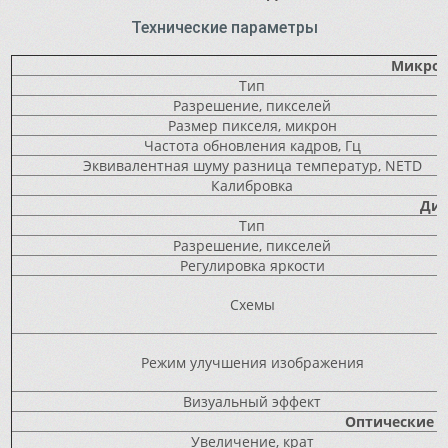
Технические параметры
Микроб
Тип
Разрешение, пикселей
Размер пикселя, микрон
Частота обновления кадров, Гц
Эквивалентная шуму разница температур, NETD
Калибровка
Дис
Тип
Разрешение, пикселей
Регулировка яркости
Схемы
Режим улучшения изображения
Визуальный эффект
Оптические х
Увеличение, крат