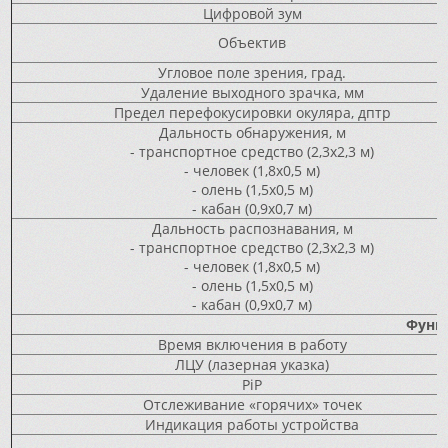
Цифровой зум
Объектив
Угловое поле зрения, град.
Удаление выходного зрачка, мм
Предел перефокусировки окуляра, дптр
Дальность обнаружения, м
- транспортное средство (2,3x2,3 м)
- человек (1,8x0,5 м)
- олень (1,5x0,5 м)
- кабан (0,9x0,7 м)
Дальность распознавания, м
- транспортное средство (2,3x2,3 м)
- человек (1,8x0,5 м)
- олень (1,5x0,5 м)
- кабан (0,9x0,7 м)
Функ
Время включения в работу
ЛЦУ (лазерная указка)
PiP
Отслеживание «горячих» точек
Индикация работы устройства