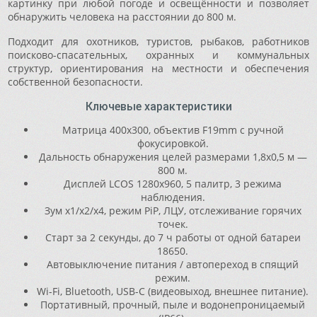
картинку при любой погоде и освещённости и позволяет
обнаружить человека на расстоянии до 800 м.
Подходит для охотников, туристов, рыбаков, работников
поисково-спасательных, охранных и коммунальных
структур, ориентирования на местности и обеспечения
собственной безопасности.
Ключевые характеристики
Матрица 400x300, объектив F19mm с ручной
фокусировкой.
Дальность обнаружения целей размерами 1,8x0,5 м —
800 м.
Дисплей LCOS 1280x960, 5 палитр, 3 режима
наблюдения.
Зум x1/x2/x4, режим PiP, ЛЦУ, отслеживание горячих
точек.
Старт за 2 секунды, до 7 ч работы от одной батареи
18650.
Автовыключение питания / автопереход в спящий
режим.
Wi-Fi, Bluetooth, USB-C (видеовыход, внешнее питание).
Портативный, прочный, пыле и водонепроницаемый