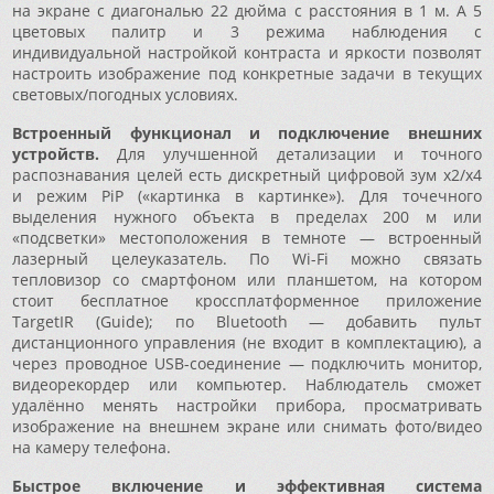
на экране с диагональю 22 дюйма с расстояния в 1 м. А 5
цветовых палитр и 3 режима наблюдения с
индивидуальной настройкой контраста и яркости позволят
настроить изображение под конкретные задачи в текущих
световых/погодных условиях.
Встроенный функционал и подключение внешних
устройств.
Для улучшенной детализации и точного
распознавания целей есть дискретный цифровой зум x2/x4
и режим PiP («картинка в картинке»). Для точечного
выделения нужного объекта в пределах 200 м или
«подсветки» местоположения в темноте — встроенный
лазерный целеуказатель. По Wi-Fi можно связать
тепловизор со смартфоном или планшетом, на котором
стоит бесплатное кроссплатформенное приложение
TargetIR (Guide); по Bluetooth — добавить пульт
дистанционного управления (не входит в комплектацию), а
через проводное USB-соединение — подключить монитор,
видеорекордер или компьютер. Наблюдатель сможет
удалённо менять настройки прибора, просматривать
изображение на внешнем экране или снимать фото/видео
на камеру телефона.
Быстрое включение и эффективная система