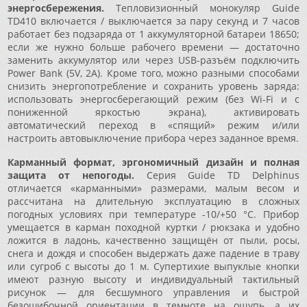
энергосбережения.
Тепловизионный монокуляр Guide
TD410 включается / выключается за пару секунд и 7 часов
работает без подзаряда от 1 аккумуляторной батареи 18650;
если же нужно больше рабочего времени — достаточно
заменить аккумулятор или через USB-разъём подключить
Power Bank (5V, 2A). Кроме того, можно разными способами
снизить энергопотребление и сохранить уровень заряда:
использовать энергосберегающий режим (без Wi-Fi и с
пониженной яркостью экрана), активировать
автоматический переход в «спящий» режим и/или
настроить автовыключение прибора через заданное время.
Карманный формат, эргономичный дизайн и полная
защита от непогоды.
Серия Guide TD Delphinus
отличается «карманными» размерами, малым весом и
рассчитана на длительную эксплуатацию в сложных
погодных условиях при температуре -10/+50 °C. Прибор
умещается в карман походной куртки / рюкзака и удобно
ложится в ладонь, качественно защищён от пыли, росы,
снега и дождя и способен выдержать даже падение в траву
или сугроб с высоты до 1 м. Супертихие выпуклые кнопки
имеют разную высоту и индивидуальный тактильный
рисунок — для бесшумного управления и быстрой
безошибочной ориентации в темноте на ощупь, а их