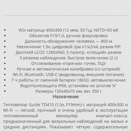
VOx матрица 400x300 (12 мкм, 50 Гц), NETD<50 мК
Объектив F19/1,0, ручная фокусировка
Дальность обнаружения человека — 800 м
Увеличение 1,9x, цифровой зум x1/x2/x4, режим PiP
Дисплей LCOS 1280x960, 5 палитр, «спящий» режим
3 режима наблюдения, быстрое включение (2 с)
Отслеживание «горячих» точек, ЛЦУ
Ручная и автоматическая калибровка (со шторкой)
Wi-Fi, Bluetooth, USB-C (видеовыход, внешнее питание)
7 ч работы от сменной батареи 18650, автовыключение
Водо/пылезащита IP66, установка на штатив ¼“
Размеры 150x40x70 мм, вес 350 г
Назначение
Тепловизор Guide TD410 (1,9x, F19mm) с матрицей 400x300 и
Wi-Fi — лёгкий, прочный и очень удобный в эксплуатации
тепловизионный монокуляр компакт-класса,
предназначенный для визуальных наблюдений на малых и
средних дистанциях. Показывает чёткую, содержательную