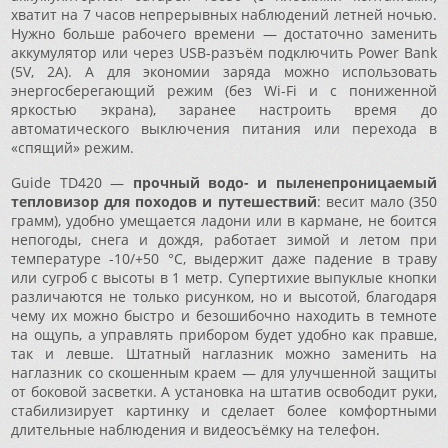
хватит на 7 часов непрерывных наблюдений летней ночью.
Нужно больше рабочего времени — достаточно заменить
аккумулятор или через USB-разъём подключить Power Bank
(5V, 2A). А для экономии заряда можно использовать
энергосберегающий режим (без Wi-Fi и с пониженной
яркостью экрана), заранее настроить время до
автоматического выключения питания или перехода в
«спящий» режим.
Guide TD420 —
прочный водо- и пыленепроницаемый
тепловизор для походов и путешествий
: весит мало (350
грамм), удобно умещается ладони или в кармане, не боится
непогоды, снега и дождя, работает зимой и летом при
температуре -10/+50 °C, выдержит даже падение в траву
или сугроб с высоты в 1 метр. Супертихие выпуклые кнопки
различаются не только рисунком, но и высотой, благодаря
чему их можно быстро и безошибочно находить в темноте
на ощупь, а управлять прибором будет удобно как правше,
так и левше. Штатный наглазник можно заменить на
наглазник со скошенным краем — для улучшенной защиты
от боковой засветки. А установка на штатив освободит руки,
стабилизирует картинку и сделает более комфортными
длительные наблюдения и видеосъёмку на телефон.