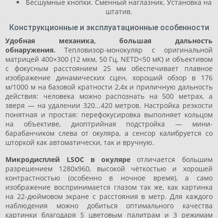
Бесшумные кнопки. Сменный наглазник. Установка на
штатив.
Конструкционные и эксплуатационные особенности
Удобная механика, большая дальность
обнаружения.
Тепловизор-монокуляр с оригинальной
матрицей 400×300 (12 мкм, 50 Гц, NETD<50 мК) и объективом
с фокусным расстоянием 25 мм обеспечивает плавное
изображение динамических сцен, хороший обзор в 176
м/1000 м на базовой кратности 2,4x и приличную дальность
действия: человека можно распознать на 500 метрах, а
зверя — на удалении 320...420 метров. Настройка резкости
понятная и простая: перефокусировка выполняет кольцом
на объективе, диоптрийная подстройка — мини-
барабанчиком слева от окуляра, а сенсор калибруется со
шторкой как автоматически, так и вручную.
Микродисплей LSOC в окуляре
отличается большим
разрешением 1280x960, высокой чёткостью и хорошей
контрастностью (особенно в ночное время), а само
изображение воспринимается глазом так же, как картинка
на 22-дюймовом экране с расстояния в метр. Для каждого
наблюдения можно добиться оптимального качества
картинки благодаря 5 цветовым палитрам и 3 режимам