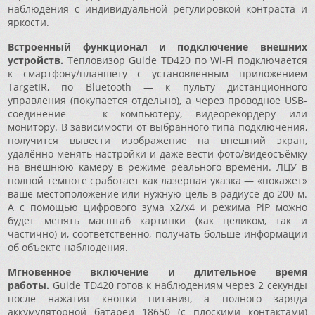
наблюдения с индивидуальной регулировкой контраста и
яркости.
Встроенный функционал и подключение внешних
устройств.
Тепловизор Guide TD420 по Wi-Fi подключается
к смартфону/планшету с установленным приложением
TargetIR, по Bluetooth — к пульту дистанционного
управления (покупается отдельно), а через проводное USB-
соединение — к компьютеру, видеорекордеру или
монитору. В зависимости от выбранного типа подключения,
получится вывести изображение на внешний экран,
удалённо менять настройки и даже вести фото/видеосъёмку
на внешнюю камеру в режиме реального времени. ЛЦУ в
полной темноте сработает как лазерная указка — «покажет»
ваше местоположение или нужную цель в радиусе до 200 м.
А с помощью цифрового зума x2/x4 и режима PiP можно
будет менять масштаб картинки (как целиком, так и
частично) и, соответственно, получать больше информации
об объекте наблюдения.
Мгновенное включение и длительное время
работы.
Guide TD420 готов к наблюдениям через 2 секунды
после нажатия кнопки питания, а полного заряда
аккумуляторной батареи 18650 (с плоскими контактами)