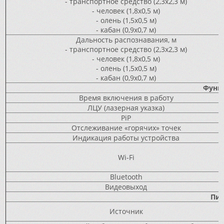
- транспортное средство (2,3x2,3 м)
- человек (1,8x0,5 м)
- олень (1,5x0,5 м)
- кабан (0,9x0,7 м)
Дальность распознавания, м
- транспортное средство (2,3x2,3 м)
- человек (1,8x0,5 м)
- олень (1,5x0,5 м)
- кабан (0,9x0,7 м)
Функ
Время включения в работу
ЛЦУ (лазерная указка)
PiP
Отслеживание «горячих» точек
Индикация работы устройства
Wi-Fi
Bluetooth
Видеовыход
Пит
Источник