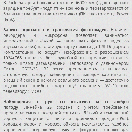
B-Pack батарея большой ёмкости (6000 мАч) долго держит
заряд, не требует «подпитки» всю ночь и перезаряжается от
большинства внешних источников (ПК, электросеть, Power
Bank).
Запись, просмотр и трансляция фото/видео.
Наличие
рекордера и микрофона позволяет заниматься
инфракрасной съёмкой — записывать фото и видео со
звуком (или без) на съёмную карту памяти до 128 ГБ (карта в
комплектацию не входит). Изображение с разрешением
1024x768 пишется без служебной информации, ставится
только штамп даты/времени. Тепловизор с дальномером
Ситонг GS03-25 LRF легко превращается в выносную
автономную камеру наблюдения с выводом картинки на
внешний экран в режиме реального времени — достаточно
подключить прибор смартфону/ планшету (Wi-Fi) или
телевизору (TV OUT).
Наблюдения с рук, со штатива и в любую
погоду.
Линейка GS создана с учётом требований,
предъявляемых к походной «оптике». Лёгкий и компактный
корпус с защитой от пыли и проливного дождя (IP65),
хорошая жаро- и морозостойкость (-20°C/+50°C), удобное
управление под любую руку и фигурные кнопки для