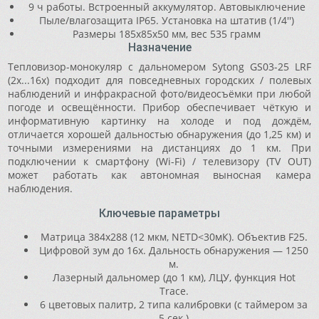
9 ч работы. Встроенный аккумулятор. Автовыключение
Пыле/влагозащита IP65. Установка на штатив (1/4'')
Размеры 185x85x50 мм, вес 535 грамм
Назначение
Тепловизор-монокуляр с дальномером Sytong GS03-25 LRF
(2x...16x) подходит для повседневных городских / полевых
наблюдений и инфракрасной фото/видеосъёмки при любой
погоде и освещённости. Прибор обеспечивает чёткую и
информативную картинку на холоде и под дождём,
отличается хорошей дальностью обнаружения (до 1,25 км) и
точными измерениями на дистанциях до 1 км. При
подключении к смартфону (Wi-Fi) / телевизору (TV OUT)
может работать как автономная выносная камера
наблюдения.
Ключевые параметры
Матрица 384x288 (12 мкм, NETD<30мК). Объектив F25.
Цифровой зум до 16x. Дальность обнаружения — 1250
м.
Лазерный дальномер (до 1 км), ЛЦУ, функция Hot
Trace.
6 цветовых палитр, 2 типа калибровки (с таймером за
5 сек.)