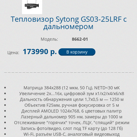
Тепловизор Sytong GS03-25LRF с
дальномером
Модель:
8662-01
173990 р.
Цена:
Матрица 384x288 (12 мкм, 50 Гц), NETD<30 мК
Увеличение 2x...16x, цифровой зум x1/x2/x4/x6/x8
Дальность обнаружения цели 1,7x0,5 м — 1250 м
Объектив F25мм, ручная фокусировка от 5 м
Дисплей AMOLED 1024x768, 6 цветовых палитр
Лазерный дальномер 905 нм, замеры до 1000 м
Отслеживание "горячих" точек, ЛЦУ, "спящий" режим
Запись фото/видео, слот под TF карту (до 128 Гб)
Wi-Fi, разъём USB-С, аналоговый видеовыход