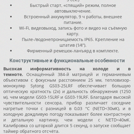
Быстрый старт, «спящий» режим, полное
автовыключение.
Встроенный аккумулятор, 9 ч работы, внешнее
питание.
Wi-Fi, видеовыход, запись фото и видео на съёмную
карту.
Пыле-/водонепроницаемость IP65. Крепление на
штатив (1⁄4“).
Фирменный ремешок-ланъярд в комплекте.
Конструктивные и функциональные особенности
Высокая информативность на холоде и в
темноте.
Оснащённый 384-й матрицей и германиевым
объективом с фокусным расстоянием 25 мм, тепловизор-
монокуляр Sytong GS03-25LRF обеспечивает большую
оптическую кратность (2x) и дальность обнаружения (1250
м), чем модели GS03-15LRF и GS03-19LRF. Благодаря высокой
чувствительности сенсора, прибор различает соседние
нагретые точки с разницей в 0,03 °C (NETD<30мК), и в
холодную дождливую погоду показывает более контрастную
и детальную картинку, чем модели с NETD<40мК.
Калибровка со шторкой длится 5 секунд, о запуске сообщает
таймер обратного отсчёта.