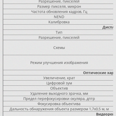
Разрешение, пикселей
Размер пикселя, микрон
Частота обновления кадров, Гц
NEND
Калибровка
Диспл
Тип
Разрешение, пикселей
Схемы
Режим улучшения изображения
Оптические хар
Увеличение, крат
Цифровой зум
Объектив
Удаление выходного зрачка, мм
Предел перефокусировки окуляра, дптр
Фокусировка объектива
Дальность обнаружения объекта размером 1,7x0,5 м, м
Видеорек