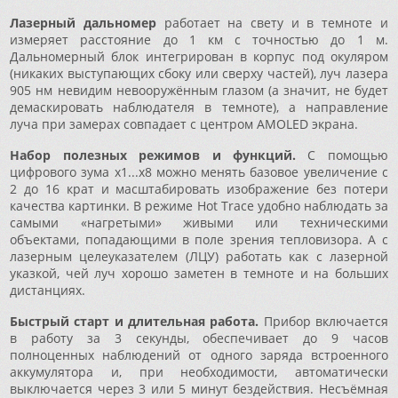
Лазерный дальномер
работает на свету и в темноте и
измеряет расстояние до 1 км с точностью до 1 м.
Дальномерный блок интегрирован в корпус под окуляром
(никаких выступающих сбоку или сверху частей), луч лазера
905 нм невидим невооружённым глазом (а значит, не будет
демаскировать наблюдателя в темноте), а направление
луча при замерах совпадает с центром AMOLED экрана.
Набор полезных режимов и функций.
С помощью
цифрового зума x1...x8 можно менять базовое увеличение с
2 до 16 крат и масштабировать изображение без потери
качества картинки. В режиме Hot Trace удобно наблюдать за
самыми «нагретыми» живыми или техническими
объектами, попадающими в поле зрения тепловизора. А с
лазерным целеуказателем (ЛЦУ) работать как с лазерной
указкой, чей луч хорошо заметен в темноте и на больших
дистанциях.
Быстрый старт и длительная работа.
Прибор включается
в работу за 3 секунды, обеспечивает до 9 часов
полноценных наблюдений от одного заряда встроенного
аккумулятора и, при необходимости, автоматически
выключается через 3 или 5 минут бездействия. Несъёмная