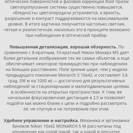
оптических поверхностей и фазовой коррекции Roof призм
светопропускание системы существенно повышается,
«бледность» цветопередачи устраняется, а яркость,
разрешение и контраст поддерживаются на максимальном
уровне. В итоге картинка получается настолько светлая,
чёткая и реалистичная, насколько это в принципе возможно
при наблюдении в оптический прибор.
Повышенная детализация, хорошая обзорность.
По
сравнению с 8-кратным, 10-кратный Никон Монарх М5 даёт
более детальное изображение тех же самых объектов, а ещё
обеспечивает некоторое преимущество при наблюдениях
на больших расстояниях. Поле зрения шире, чем у модели
предыдущего поколения Monarch 5 10x42, и составляет 5,6
град. (98 м на 1000 м) — достаточно для результативных
наблюдений за стационарными и малоподвижными целями,
в особенности на открытых пространствах. К тому же
начальная фокусировочная дистанция в 2,5 м позволяет
подойти как можно ближе к цели и подробно рассмотреть
её, не спугнув и не потревожив при этом.
Удобное управление и настройка.
Механика и эргономика
бинокля Nikon 10x42 MONARCH 5 M рассчитаны под
управление как голой рукой, так и рукой в перчатке.