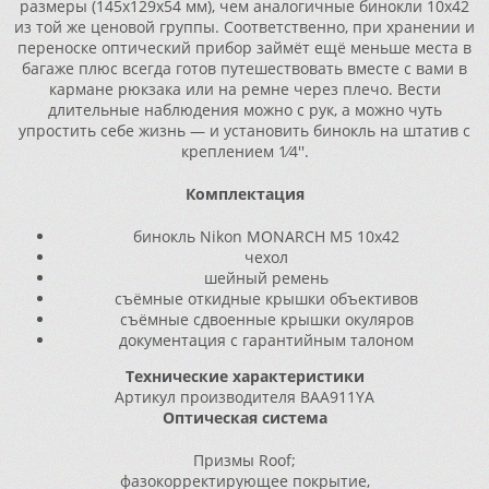
размеры (145x129x54 мм), чем аналогичные бинокли 10x42
из той же ценовой группы. Соответственно, при хранении и
переноске оптический прибор займёт ещё меньше места в
багаже плюс всегда готов путешествовать вместе с вами в
кармане рюкзака или на ремне через плечо. Вести
длительные наблюдения можно с рук, а можно чуть
упростить себе жизнь — и установить бинокль на штатив с
креплением 1⁄4′′.
Комплектация
бинокль Nikon MONARCH M5 10x42
чехол
шейный ремень
съёмные откидные крышки объективов
съёмные сдвоенные крышки окуляров
документация с гарантийным талоном
Технические характеристики
Артикул производителя BAA911YA
Оптическая система
Призмы Roof;
фазокорректирующее покрытие,