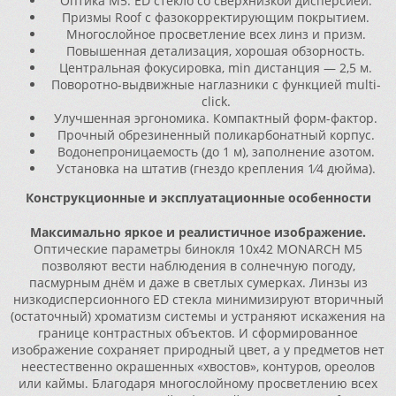
Оптика M5. ED стекло со сверхнизкой дисперсией.
Призмы Roof с фазокорректирующим покрытием.
Многослойное просветление всех линз и призм.
Повышенная детализация, хорошая обзорность.
Центральная фокусировка, min дистанция — 2,5 м.
Поворотно-выдвижные наглазники с функцией multi-
click.
Улучшенная эргономика. Компактный форм-фактор.
Прочный обрезиненный поликарбонатный корпус.
Водонепроницаемость (до 1 м), заполнение азотом.
Установка на штатив (гнездо крепления 1⁄4 дюйма).
Конструкционные и эксплуатационные особенности
Максимально яркое и реалистичное изображение.
Оптические параметры бинокля 10x42 MONARCH M5
позволяют вести наблюдения в солнечную погоду,
пасмурным днём и даже в светлых сумерках. Линзы из
низкодисперсионного ED стекла минимизируют вторичный
(остаточный) хроматизм системы и устраняют искажения на
границе контрастных объектов. И сформированное
изображение сохраняет природный цвет, а у предметов нет
неестественно окрашенных «хвостов», контуров, ореолов
или каймы. Благодаря многослойному просветлению всех