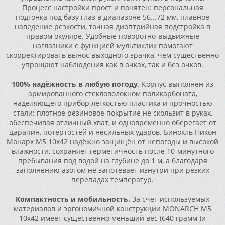
Процесс настройки прост и понятен: персональная
подгонка под базу глаз в диапазоне 56...72 мм, плавное
наведение резкости, точная диоптрийная подстройка в
правом окуляре. Удобные поворотно-выдвижные
наглазники с функцией мультиклик помогают
скорректировать вынос выходного зрачка, чем существенно
упрощают наблюдения как в очках, так и без очков.
100% надёжность в любую погоду
. Корпус выполнен из
армированного стекловолокном поликарбоната,
наделяющего прибор лёгкостью пластика и прочностью
стали; плотное резиновое покрытие не скользит в руках,
обеспечивая отличный хват, и одновременно оберегает от
царапин, потёртостей и несильных ударов. Бинокль Никон
Монарх М5 10x42 надёжно защищён от непогоды и высокой
влажности, сохраняет герметичность после 10-минутного
пребывания под водой на глубине до 1 м, а благодаря
заполнению азотом не запотевает изнутри при резких
перепадах температур.
Компактность и мобильность.
За счёт используемых
материалов и эргономичной конструкции MONARCH M5
10x42 имеет существенно меньший вес (640 грамм )и