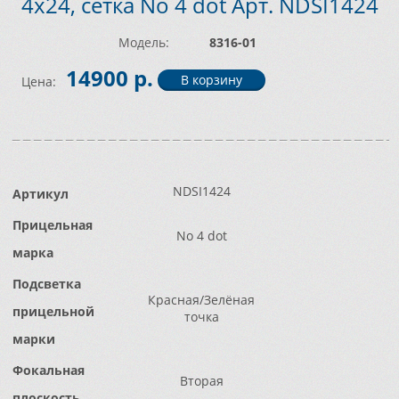
4x24, сетка No 4 dot Арт. NDSI1424
Модель:
8316-01
14900 р.
Цена:
NDSI1424
Артикул
Прицельная
No 4 dot
марка
Подсветка
Красная/Зелёная
прицельной
точка
марки
Фокальная
Вторая
плоскость