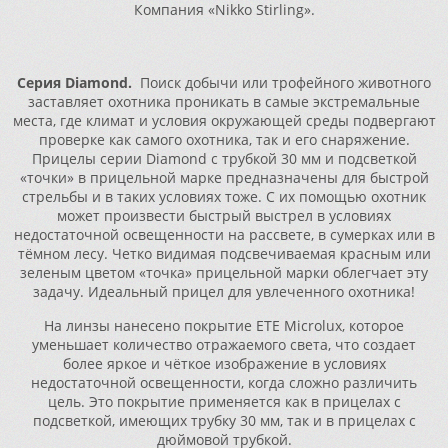
Компания «Nikko Stirling».
Серия Diamond.
Поиск добычи или трофейного животного
заставляет охотника проникать в самые экстремальные
места, где климат и условия окружающей среды подвергают
проверке как самого охотника, так и его снаряжение.
Прицелы серии Diamond с трубкой 30 мм и подсветкой
«точки» в прицельной марке предназначены для быстрой
стрельбы и в таких условиях тоже. С их помощью охотник
может произвести быстрый выстрел в условиях
недостаточной освещенности на рассвете, в сумерках или в
тёмном лесу. Четко видимая подсвечиваемая красным или
зеленым цветом «точка» прицельной марки облегчает эту
задачу. Идеальный прицел для увлеченного охотника!
На линзы нанесено покрытие ETE Microlux, которое
уменьшает количество отражаемого света, что создает
более яркое и чёткое изображение в условиях
недостаточной освещенности, когда сложно различить
цель. Это покрытие применяется как в прицелах с
подсветкой, имеющих трубку 30 мм, так и в прицелах с
дюймовой трубкой.