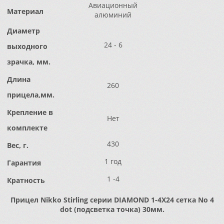
Авиационный
Материал
алюминий
Диаметр
24 - 6
выходного
зрачка, мм.
Длина
260
прицела,мм.
Крепление в
Нет
комплекте
430
Вес, г.
1 год
Гарантия
1 -4
Кратность
Прицел Nikko Stirling серии DIAMOND 1-4X24 сетка No 4
dot (подсветка точка) 30мм.