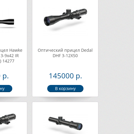
ицел Hawke
Оптический прицел Dedal
3-9х42 IR
DHF 3-12Х50
x) 14277
 р.
145000 р.