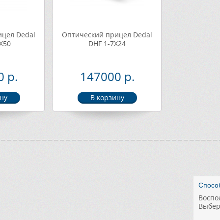
цел Dedal
Оптический прицел Dedal
Х50
DHF 1-7Х24
 р.
147000 р.
Быстр
Удобн
Акции 
Гарант
Работ
Спосо
- Зак
- «Кра
- Раб
Для к
Воспо
эконо
специ
- Тол
Включ
Выбер
- лич
- прие
ежедн
- Кач
- спе