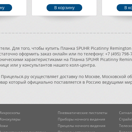
ели. Для того, чтобы купить Планка SPUHR Picatinny Remington 
остаточно оформить заказ онлайн или по телефону: +7 (495) 798-
хническими характеристиками на Планка SPUHR Picatinny Reming
анице или у консультантов нашего колл-центра.
Прицелься.ру осуществляет доставку по Москве, Московской об
овар который официально поставляется в Россию ведущими ми
Микроскопы
Пневматические пистолеты
Сигнал
Монокуляры
Приборы ночного видения
Страйк
Ножи
Прицелы ночного видения
Телеск