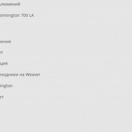
Алюминий
emington 700 LA
чение
hr
ция
еходники на Weaver
ington
ет