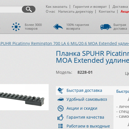
Как заказать
Гарантия и возврат
Доставка
О нас
Написать директору
Контакты
Акц
Более 3000
100% гарантия
Быстрая
т
товаров
возврата
доставка
PUHR Picatinny Remington 700 LA 6 MIL/20.6 MOA Extended удлин
Планка SPUHR Picatin
MOA Extended удлине
Модель:
8228-01
Ц
Быстрая доставка
Быстр
Удобный самовывоз
- лич
Акции и скидки
- спе
- сам
Гарантия качества
Работаем в выходные