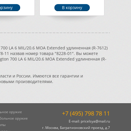
700 LA 6 MIL/20.6 MOA Extended удлиненная (R-7612)
78-11 назвав номер товара "8228-01". Вы можете
ton 700 LA 6 MIL/20.6 MOA Extended удлиненная (R-
ласти и России. Имеются все гарантии и
ровыми производителями.
ьное оружие
+7 (495) 798 78 11
больное оружие
E-mail:
pricelsya@mail.ru
опы
г. Москва, Багратионовский проезд, д.7