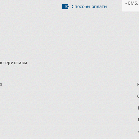
- EMS
Способы оплаты
актеристики
ия
P
6
1
1
7