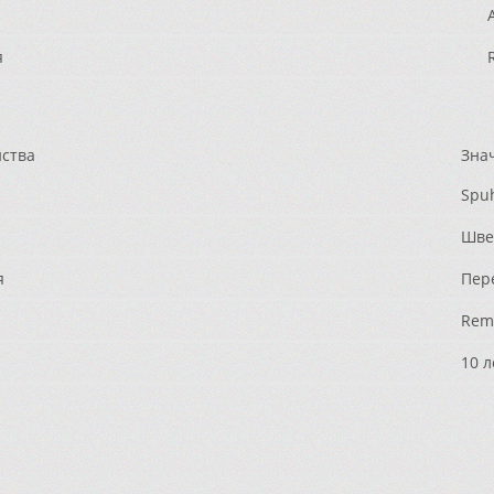
я
R
йства
Зна
Spu
Шве
я
Пер
Rem
10 л