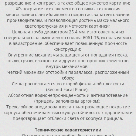
разрешение и контраст, а также общее качество картинки;
XR-покрытие всех элементов оптики - технология
многослойного антибликового покрытия, запатентованная
производителем, и позволяющая достичь максимального
светопропускания и четкости картинки;
Цельная труба диаметром 25.4 мм, изготовленная из
специального алюминиевого сплава 6061-Т6, используемого
в авиастроение, обеспечивает повышенную прочность
конструкции;
Внутренние механизмы защищены от попадания песка,
пыли, грязи, влажности и других посторонних элементов
внутрь механизмов;
Четкий механизм отстройки параллакса, расположенный
сбоку;
Cетка располагается во второй фокальной плоскости
(Second Focal Plane);
Абсолютная воднонепроницаемость и антизапотевание
(прицелы заполнены аргоном);
Трехслойное анодированное анти-отражающее покрытие
корпуса обеспечивает высокую устойчивость к царапинам и
предотвращает отблески света от корпуса прицела.
Технические характеристики
Ограничение по калибру
без ограничений