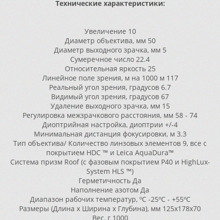
Технические характеристики:
Увеличение
10
Диаметр объектива, мм
50
Диаметр выходного зрачка, мм
5
Сумеречное число
22.4
Относительная яркость
25
Линейное поле зрения, м на 1000 м
117
Реальный угол зрения, градусов
6.7
Видимый угол зрения, градусов
67
Удаление выходного зрачка, мм
15
Регулировка межзрачкового расстояния, мм
58 - 74
Диоптрийная настройка, диоптрии
+/-4
Минимальная дистанция фокусировки, м
3.3
Тип объектива/ Количество линзовых элементов
9, все с
покрытием HDC ™ и Leica AquaDura™
Система призм
Roof (с фазовым покрытием P40 и HighLux-
System HLS ™)
Герметичность
Да
Наполнение азотом
Да
Диапазон рабочих температур, ºС
-25ºC - +55ºC
Размеры (Длина x Ширина x Глубина), мм
125x178x70
Вес, г
1000