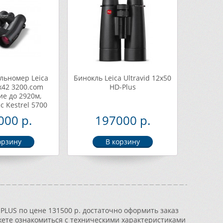
льномер Leica
Бинокль Leica Ultravid 12x50
x42 3200.com
HD-Plus
ие до 2920м,
с Kestrel 5700
a Hunting App)
000 р.
197000 р.
PLUS по цене 131500 р. достаточно оформить заказ
можете ознакомиться с техническими характеристиками