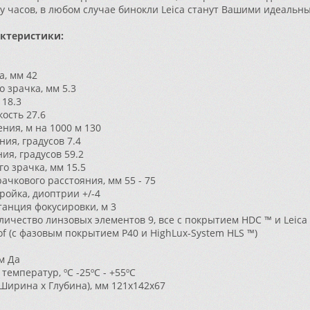
у часов, в любом случае бинокли Leica станут Вашими идеальн
актеристики:
а, мм
42
о зрачка, мм
5.3
18.3
кость
27.6
ния, м на 1000 м
130
ния, градусов
7.4
ия, градусов
59.2
о зрачка, мм
15.5
ачкового расстояния, мм
55 - 75
ройка, диоптрии
+/-4
анция фокусировки, м
3
оличество линзовых элементов
9, все с покрытием HDC ™ и Leic
of (с фазовым покрытием P40 и HighLux-System HLS ™)
м
Да
температур, ºС
-25ºC - +55ºC
Ширина x Глубина), мм
121x142x67