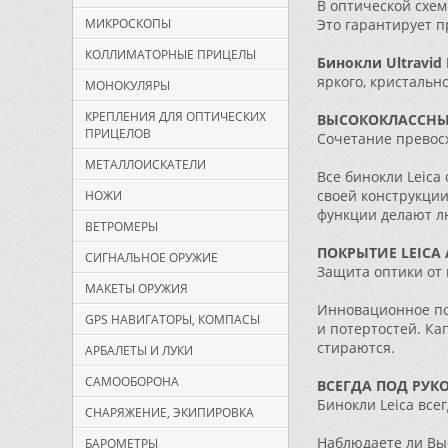
В оптической схем
МИКРОСКОПЫ
Это гарантирует п
КОЛЛИМАТОРНЫЕ ПРИЦЕЛЫ
Бинокли Ultravid 
яркого, кристальн
МОНОКУЛЯРЫ
КРЕПЛЕНИЯ ДЛЯ ОПТИЧЕСКИХ
ВЫСОКОКЛАССНЫ
ПРИЦЕЛОВ
Сочетание превос
МЕТАЛЛОИСКАТЕЛИ
Все бинокли Leica
своей конструкци
НОЖИ
функции делают л
ВЕТРОМЕРЫ
ПОКРЫТИЕ LEICA
СИГНАЛЬНОЕ ОРУЖИЕ
Защита оптики от 
МАКЕТЫ ОРУЖИЯ
Инновационное по
GPS НАВИГАТОРЫ, КОМПАСЫ
и потертостей. Ка
стираются.
АРБАЛЕТЫ И ЛУКИ
САМООБОРОНА
ВСЕГДА ПОД РУК
Бинокли Leica вс
СНАРЯЖЕНИЕ, ЭКИПИРОВКА
Наблюдаете ли Вы
БАРОМЕТРЫ