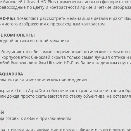
е биноклей Ultravid HD-Plus применены линзы из флюорита, к
ревосходные по цвету и контрастности яркие и четкие изображ
HD-Plus
позволяют рассмотреть мельчайшие детали и дают Вам
о чистого изображения с превосходным контрастом.
Е КОМПОНЕНТЫ
ходной оптики и точной механики
 объединяют в себе самые современные оптические схемы и вы
и корпусов этих биноклей скрыта только самая лучшая оптика
юбой бинокль линейки Ultravid HD-Plus Вашим надежным спутн
 AQUADURA
влаги, грязи и механических повреждений
крытие Leica AquaDura обеспечивает кристально чистое изобр
пли дождя просто скатываются по стеклу объектива, не оставляя 
ОЙ
егда готовы к любым приключениям
 за птицами или дикими животными, собираетесь ли в длитель