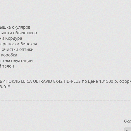
ышка окуляров
рышки объективов
ани Кордура
переноски бинокля
я очистки оптики
 коробка
по эксплуатации
 талон
БИНОКЛЬ LEICA ULTRAVID 8X42 HD-PLUS по цене 131500 р. офор
3-01"
Ос