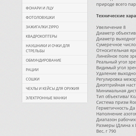
природе всего пар
ФОНАРИ И ЛЦУ
Технические хар
ФОТОЛОВУШКИ
ЗАЖИГАЛКИ ZIPPO
Увеличение
8
Диаметр объектив
КВАДРОКОПТЕРЫ
Диаметр выходног
Сумеречное число
НАУШНИКИ И ОЧКИ ДЛЯ
Относительная яр
СТРЕЛЬБЫ
Линейное поле зре
ОБМУНДИРОВАНИЕ
Реальный угол зре
Видимый угол зрен
РАЦИИ
Удаление выходног
Регулировка межзр
СОШКИ
Диоптрийная наст
ЧЕХЛЫ И КЕЙСЫ ДЛЯ ОРУЖИЯ
Минимальная дист
Тип объектива/ К
ЭЛЕКТРОННЫЕ МАНКИ
Система призм
Ro
Герметичность
Да
Наполнение азото
Диапазон рабочих 
Размеры (Длина x 
Вес, г
790