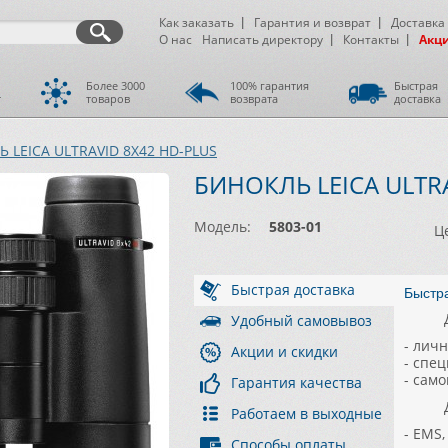
Как заказать
Гарантия и возврат
Доставка
О нас
Написать директору
Контакты
Акц
Более 3000
100% гарантия
Быстрая
т
товаров
возврата
доставка
 LEICA ULTRAVID 8X42 HD-PLUS
БИНОКЛЬ LEICA ULTR
Модель:
5803-01
Ц
Быстрая доставка
Быстр
Удобный самовывоз
- лич
Акции и скидки
- спе
- сам
Гарантия качества
Работаем в выходные
- EMS
Способы оплаты