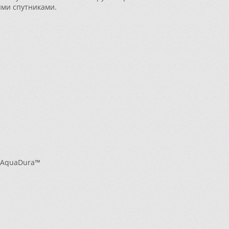
ыми спутниками.
a AquaDura™