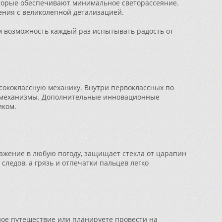
оторые обеспечивают минимальное светорассеяние.
ения с великолепной детализацией.
 возможность каждый раз испытывать радость от
сококлассную механику. Внутри первоклассных по
 и механизмы. Дополнительные инновационные
иком.
ажение в любую погоду, защищает стекла от царапин
следов, а грязь и отпечатки пальцев легко
ное путешествие или планируете провести на