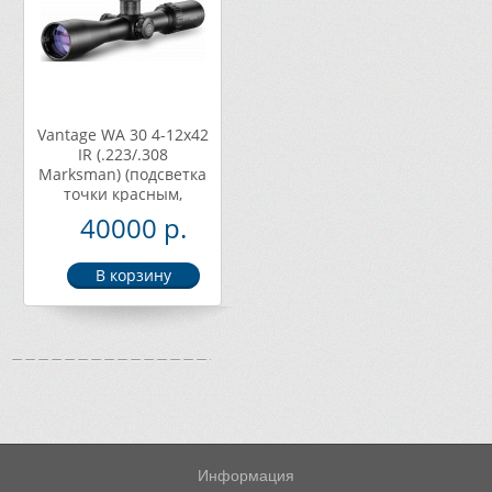
Vantage WA 30 4-12x42
IR (.223/.308
Marksman) (подсветка
точки красным,
широкоугольный)
40000 р.
14278
Информация