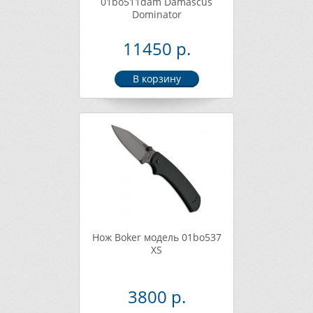
01bo511dam Damascus
Dominator
11450 р.
Нож Boker модель 01bo537
XS
3800 р.