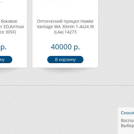
 боковое
Оптический прицел Hawke
r ED,Airmax
Vantage WA 30mm 1-4х24 IR
ce 30SF)
(L4a) 14273
р.
40000 р.
Быстр
Удобн
Акции 
Гарант
Работ
Спосо
- Зак
- «Кра
- Раб
Для к
Воспо
эконо
специ
- Тол
Включ
Выбер
- лич
- прие
ежедн
- Кач
- спе