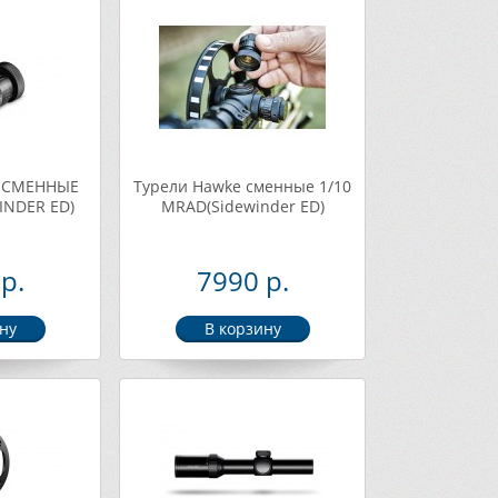
 СМЕННЫЕ
Турели Hawke сменные 1/10
INDER ED)
МRAD(Sidewinder ED)
р.
7990 р.