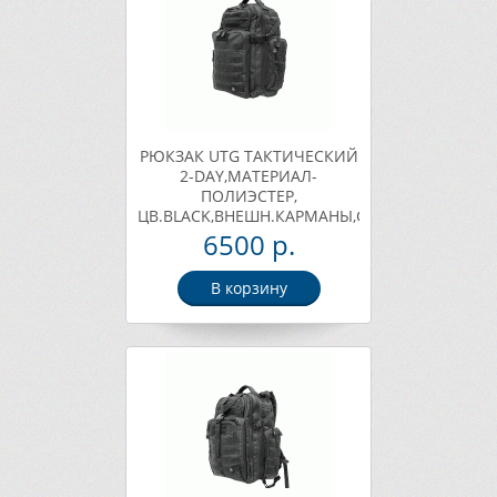
РЮКЗАК UTG ТАКТИЧЕСКИЙ
2-DAY,МАТЕРИАЛ-
ПОЛИЭСТЕР,
ЦВ.BLACK,ВНЕШН.КАРМАНЫ,СИСТЕМА
MOLLE,48Х38Х22.8СМ,1814Г
6500 р.
Арт. PVC-P248B
В корзину