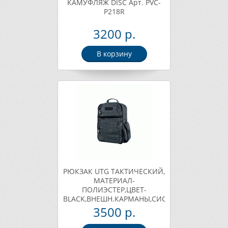
КАМУФЛЯЖ DISC Арт. PVC-
P218R
3200 р.
В корзину
РЮКЗАК UTG ТАКТИЧЕСКИЙ,
МАТЕРИАЛ-
ПОЛИЭСТЕР,ЦВЕТ-
BLACK,ВНЕШН.КАРМАНЫ,СИСТЕМА
MOLLE,43,2Х30,5Х16,5,1542Г.
3500 р.
DISC Арт. PVC-P368B