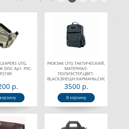
LEAPERS UTG,
РЮКЗАК UTG ТАКТИЧЕСКИЙ,
DISC Арт. PVC-
МАТЕРИАЛ-
P218R
ПОЛИЭСТЕР,ЦВЕТ-
BLACK,ВНЕШН.КАРМАНЫ,СИСТЕМА
MOLLE,43,2Х30,5Х16,5,1542Г.
200 р.
3500 р.
DISC Арт. PVC-P368B
 корзину
В корзину