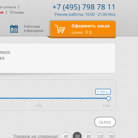
+7 (495) 798 78 11
 и оплата
ии
Отзывы
Режим работы: 10.00 - 21.00 Мск
Оформить заказ
Работаем
в выходные
0 р.
сумма
RINOX
ER
9 500 р.
7 750
9 500
СБРОС
Товаров на странице:
40
50
80
120
160