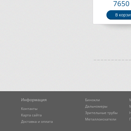
2267Г. Арт. P
7650 
В корзи
Информация
Бинокли
Дальномеры
Контакты
Зрительные трубы
Карта сайта
Металлоискатели
Доставка и оплата