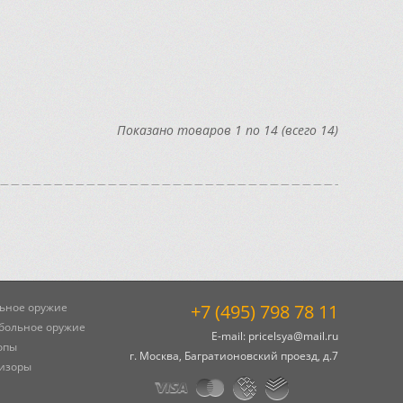
Показано товаров 1 по 14 (всего 14)
ьное оружие
+7 (495) 798 78 11
больное оружие
E-mail:
pricelsya@mail.ru
опы
г. Москва, Багратионовский проезд, д.7
изоры