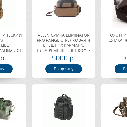
КТИЧЕСКИЙ,
ALLEN СУМКА ELIMINATOR
ОХОТНИ
АЛ-
PRO RANGE СТРЕЛКОВАЯ, 4
СУМКА (Я
,ЦВЕТ-
ВНЕШНИХ КАРМАНА,
МАНЫ,СИСТЕМА
ПЛЕЧ.РЕМЕНЬ, ЦВЕТ КОФЕ/
5Х16,5,ВЕС
ЧЕРН., ВЕС 1,4КГ. Арт. 8300
р.
5000 р.
5
VC-P368S
ну
В корзину
В