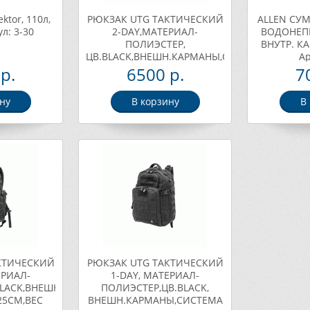
ktor, 110л,
РЮКЗАК UTG ТАКТИЧЕСКИЙ
ALLEN СУ
л: 3-30
2-DAY,МАТЕРИАЛ-
ВОДОНЕП
ПОЛИЭСТЕР,
ВНУТР. К
ЦВ.BLACK,ВНЕШН.КАРМАНЫ,СИСТЕМА
Ар
MOLLE,48Х38Х22.8СМ,1814Г
р.
6500 р.
7
Арт. PVC-P248B
ну
В корзину
В
КТИЧЕСКИЙ
РЮКЗАК UTG ТАКТИЧЕСКИЙ
ЕРИАЛ-
1-DAY, МАТЕРИАЛ-
BLACK,ВНЕШН.КАРМАНЫ,СИСТЕМА
ПОЛИЭСТЕР,ЦВ.BLACK,
25СМ,ВЕС
ВНЕШН.КАРМАНЫ,СИСТЕМА