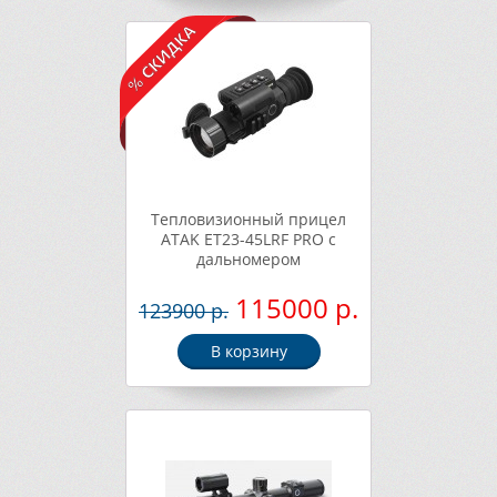
Тепловизионный прицел
ATAK ET23-45LRF PRO с
дальномером
115000 р.
123900 р.
В корзину