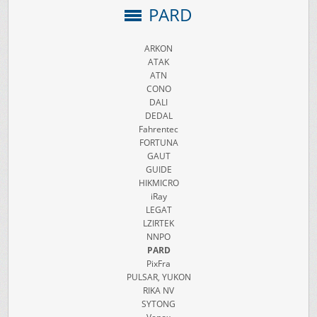
PARD
ARKON
ATAK
ATN
CONO
DALI
DEDAL
Fahrentec
FORTUNA
GAUT
GUIDE
HIKMICRO
iRay
LEGAT
LZIRTEK
NNPO
PARD
PixFra
PULSAR, YUKON
RIKA NV
SYTONG