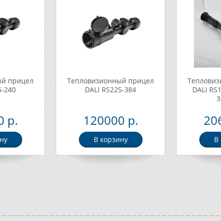
ый прицел
Тепловизионный прицел
Тепловиз
5-240
DALI RS225-384
DALI RS
3
 р.
120000 р.
20
ну
В корзину
В