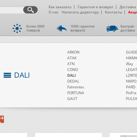
Как заказать
Гарантия и возврат
Доставка
О нас
Написать директору
Контакты
Акц
Более 3000
100% гарантия
Быстрая
т
товаров
возврата
доставка
ARKON
GUID
ATAK
HIKMI
ATN
iRay
CONO
LEGA
DALI
DALI
LZIRT
DEDAL
NNPO
Fahrentec
PARD
FORTUNA
PixFra
GAUT
PULSA