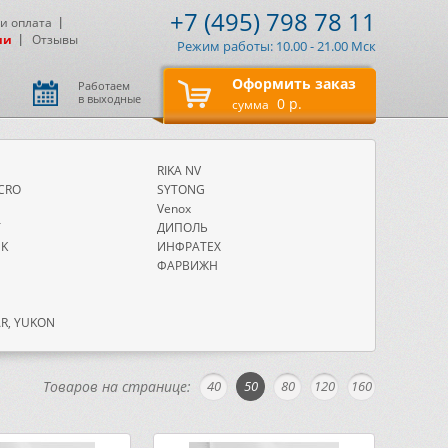
+7 (495) 798 78 11
 и оплата
ии
Отзывы
Режим работы: 10.00 - 21.00 Мск
Оформить заказ
Работаем
в выходные
0 р.
сумма
E
RIKA NV
CRO
SYTONG
Venox
T
ДИПОЛЬ
EK
ИНФРАТЕХ
ФАРВИЖН
R, YUKON
Товаров на странице:
40
50
80
120
160