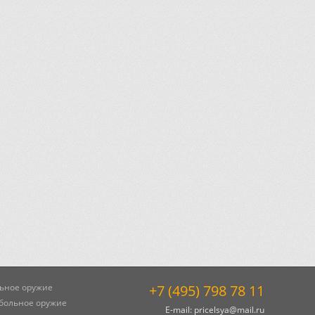
ьное оружие
+7 (495) 798 78 11
больное оружие
E-mail:
pricelsya@mail.ru