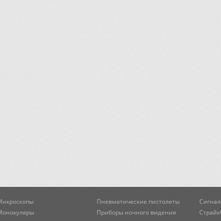
Микроскопы
Пневматические пистолеты
Сигнал
Монокуляры
Приборы ночного видения
Страйк