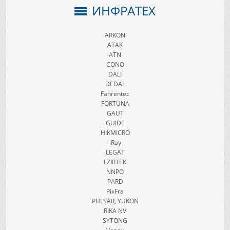
ИНФРАТЕХ
ARKON
ATAK
ATN
CONO
DALI
DEDAL
Fahrentec
FORTUNA
GAUT
GUIDE
HIKMICRO
iRay
LEGAT
LZIRTEK
NNPO
PARD
PixFra
PULSAR, YUKON
RIKA NV
SYTONG