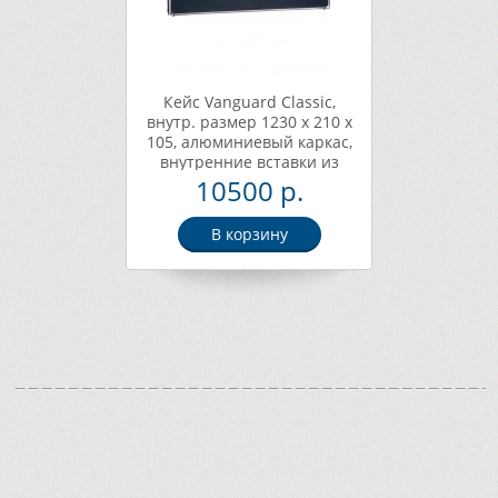
Кейс Vanguard Classic,
внутр. размер 1230 x 210 x
105, алюминиевый каркас,
внутренние вставки из
пенопилимера,
10500 р.
металлические замки
Артикул CLASSIC 62CL.
В корзину