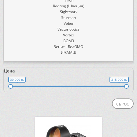
Nikon
Redring (Швеция)
Sightmark
Sturman
Veber
Vector optics
Vortex
ВОМЗ
Зенит - БелОМО
ИЖМАШ
Цена
30 000 р.
215 000 р.
СБРОС