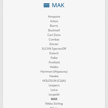
MAK
Aimpoint
Arkon
Burris
Bushnell
Carl Zeiss
Combat
Docter
ELCAN SpecterDR
Eotech
Falke
Firefield
Hakko
Hartman (Израиль)
Hawke
HOLOSUN (США)
Leapers
Leica
Leupold
MAK
Nikko Stirling