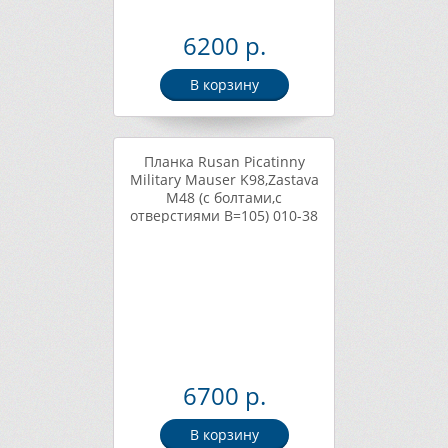
6200 р.
В корзину
Планка Rusan Picatinny
Military Mauser K98,Zastava
M48 (c болтами,с
отверстиями B=105) 010-38
6700 р.
В корзину