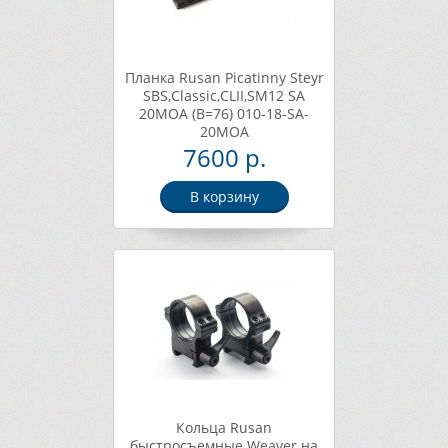
Планка Rusan Picatinny Steyr
SBS,Classic,CLII,SM12 SA
20MOA (B=76) 010-18-SA-
20MOA
7600 р.
В корзину
Кольца Rusan
быстросъемные Weaver на