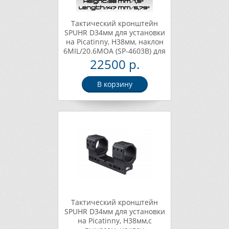
Тактический кронштейн
SPUHR D34мм для установки
на Picatinny, H38мм, наклон
6MIL/20.6MOA (SP-4603B) для
прицелов BEAST
22500 р.
В корзину
Тактический кронштейн
SPUHR D34мм для установки
на Picatinny, H38мм,c