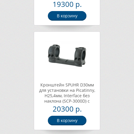
19300 р.
В корзину
Кронштейн SPUHR D30мм
для установки на Picatinny,
H25,4мм, Interface без
наклона (SCP-3000D) с
доп.планкой
20300 р.
В корзину