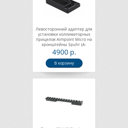
Левосторонний адаптер для
установки коллиматорных
прицелов Aimpoint Micro на
кронштейны Spuhr (A-
0025B)
4900 р.
В корзину