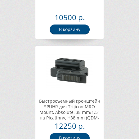
10500 р.
В корзину
Быстросъемный кронштейн
SPUHR для Trijicon MRO
Mount, Absolute, 38 mm/1.5"
на Picatinny, H38 mm (QDM-
3002)
12250 р.
В корзину