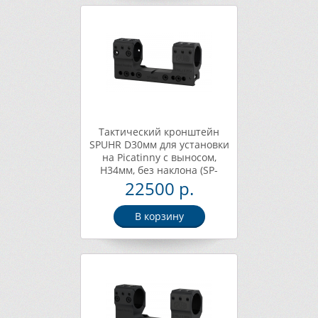
Тактический кронштейн
SPUHR D30мм для установки
на Picatinny c выносом,
H34мм, без наклона (SP-
3006)
22500 р.
В корзину