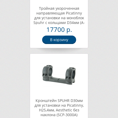
Тройная укороченная
направляющая Picatinny
для установки на моноблок
Spuhr с кольцами D34мм (A-
0090)
17700 р.
В корзину
Кронштейн SPUHR D30мм
для установки на Picatinny,
H25,4мм, Aesthetic без
наклона (SCP-3000A)