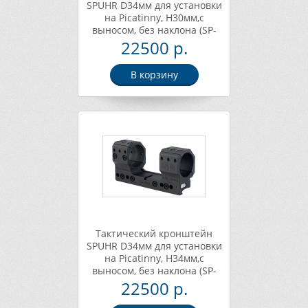
SPUHR D34мм для установки
на Picatinny, H30мм,c
выносом, без наклона (SP-
4001)
22500 р.
В корзину
Тактический кронштейн
SPUHR D34мм для установки
на Picatinny, H34мм,c
выносом, без наклона (SP-
4006)
22500 р.